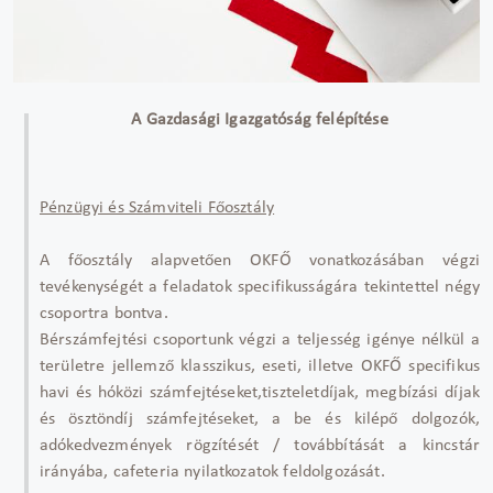
A Gazdasági Igazgatóság felépítése
Pénzügyi és Számviteli Főosztály
A főosztály alapvetően OKFŐ vonatkozásában végzi
tevékenységét a feladatok specifikusságára tekintettel négy
csoportra bontva.
Bérszámfejtési csoportunk végzi a teljesség igénye nélkül a
területre jellemző klasszikus, eseti, illetve OKFŐ specifikus
havi és hóközi számfejtéseket,tiszteletdíjak, megbízási díjak
és ösztöndíj számfejtéseket, a be és kilépő dolgozók,
adókedvezmények rögzítését / továbbítását a kincstár
irányába, cafeteria nyilatkozatok feldolgozását.