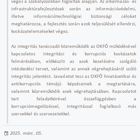
végez a szabályozókban foglaltak alapján. Az alkalmazás- és
infrastruktúrafejlesztések során az információvédelmi,
illetve információtechnológiai biztonsági célokat
meghatározza, a fejlesztés során azok teljesülését ellenőrzi,
kockázatelemzéseket végez.
Az integritás tanácsadó közreműködik az OKFŐ működésével
kapcsolatos integritási és korrupciós kockázatok
felmérésében, előkészíti az azok kezelésére szolgáló
intézkedési tervet, valamint az annak végrehajtásáról szóló
integritás jelentést. Javaslatot tesz az OKFŐ hivatásetikai és
antikorrupciós témájú képzéseinek a megtartására,
valamint közreműködik ezek végrehajtásában. Kapcsolatot
tart feladatkörével összefüggésben a
korrupciómegelőzéssel, integritással foglalkozó más
szervekkel és szervezetekkel.
2025. márc. 05.