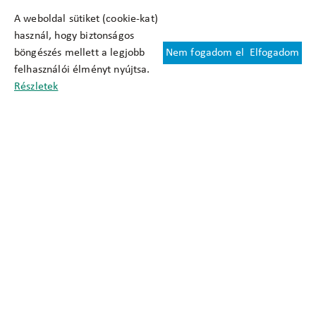
A weboldal sütiket (cookie-kat)
használ, hogy biztonságos
böngészés mellett a legjobb
Nem fogadom el
Elfogadom
Felhasználási feltételek
felhasználói élményt nyújtsa.
Cookie nyilatkozat
Részletek
Adatkezelési tájékoztató
Oldaltérkép
Közadatkereső
Akadálymentesítési nyilatkozat
Impresszum
okfo@okfo.gov.hu