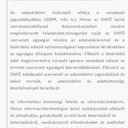
Az adatvédelmi tisztviselő ellátja a vonatkozó
jogszabályokban (GDPR, Info tv.) illetve az OKFŐ belső
szervezetszabályozó dokumentumaiban részére
meghatározott feladatokat,támogatást nyújt az OKFŐ
szervezeti egységei részére az adatvédelemmel és a
közérdekű adatok nyilvánosságával kapcsolatos kérdésekben
az egységes álláspont kialakításához. Elkészíti a közérdekű
adat megismerésére irányuló igényre vonatkozó választ az
érintett szervezeti egységek közreműködésével. Ellenőrzi az
OKFŐ adatkezelő szerveinél az adatvédelmi jogszabályok és
belső normák, az adatvédelmi és adatbiztonsági
követelmények betartását.
Az informatikai biztonsági felelős az információvédelmi,
illetve információtechnológiai belső szabályozókat elkészíti
és aktualizálja, gondoskodik az előírások betartásáról és
betartatásáról, rendszerszintű ellenőrzéseket és auditokat