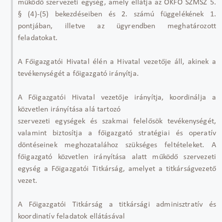
működő szervezeti egység, amely ellátja az OKFŐ SZMSZ 5.
§ (4)-(5) bekezdéseiben és 2. számú függelékének 1.
pontjában, illetve az ügyrendben meghatározott
feladatokat.
A Főigazgatói Hivatal élén a Hivatal vezetője áll, akinek a
tevékenységét a főigazgató irányítja.
A Főigazgatói Hivatal vezetője irányítja, koordinálja a
közvetlen irányítása alá tartozó
szervezeti egységek és szakmai felelősök tevékenységét,
valamint biztosítja a főigazgató stratégiai és operatív
döntéseinek meghozatalához szükséges feltételeket. A
főigazgató közvetlen irányítása alatt működő szervezeti
egység a Főigazgatói Titkárság, amelyet a titkárságvezető
vezet.
A Főigazgatói Titkárság a titkársági adminisztratív és
koordinatív feladatok ellátásával