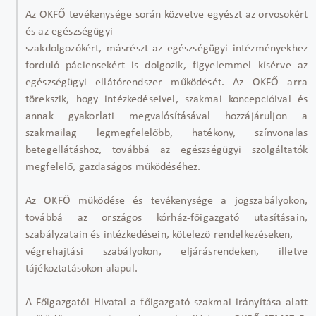
Az OKFŐ tevékenysége során közvetve egyészt az orvosokért
és az egészségügyi
szakdolgozókért, másrészt az egészségügyi intézményekhez
forduló páciensekért is dolgozik, figyelemmel kísérve az
egészségügyi ellátórendszer működését. Az OKFŐ arra
törekszik, hogy intézkedéseivel, szakmai koncepcióival és
annak gyakorlati megvalósításával hozzájáruljon a
szakmailag legmegfelelőbb, hatékony, színvonalas
betegellátáshoz, továbbá az egészségügyi szolgáltatók
megfelelő, gazdaságos működéséhez.
Az OKFŐ működése és tevékenysége a jogszabályokon,
továbbá az országos kórház-főigazgató utasításain,
szabályzatain és intézkedésein, kötelező rendelkezéseken,
végrehajtási szabályokon, eljárásrendeken, illetve
tájékoztatásokon alapul.
A Főigazgatói Hivatal a főigazgató szakmai irányítása alatt