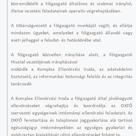
közreműködik a főigazgató általános és szakmai irányító,
illetve vezetési feladatainak operatív végrehajtásában.
A titkárságvezető a főigazgató munkáját segíti, és ellátja
mindazon ügyeket, amelyeket a főigazgató állandó vagy
eseti jelleggel a feladat- és hatáskörébe utal.
A főigazgató közvetlen irányítása alatt, a Főigazgatói
Hivatal vezetőjének irányításával
működik a Komplex Ellenőrzési Iroda, az adatvédelmi
tisztviselő, az informatikai biztonsági felelős és az integritás
tanácsadó.
A Komplex Ellenőrzési Iroda a főigazgató által jóváhagyott
ellenőrzéseket végrehajtja és koordinálja az OKFŐ
szervezeti egységeinek intézményi ellenőrzési feladatait. Az
OKFŐ fenntartása és tulajdonosi joggyakorlása alá tartozó
egészségügyi intézményekben az egységes gyakorlat és
módszertan kialakítását célzó ellenőrzéseket folytat le.