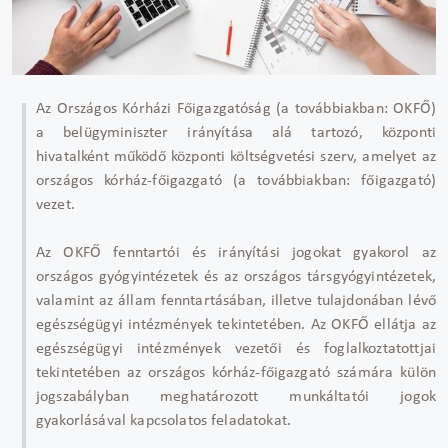
Az Országos Kórházi Főigazgatóság (a továbbiakban: OKFŐ)
a belügyminiszter irányítása alá tartozó, központi
hivatalként működő központi költségvetési szerv, amelyet az
országos kórház-főigazgató (a továbbiakban: főigazgató)
vezet.
Az OKFŐ fenntartói és irányítási jogokat gyakorol az
országos gyógyintézetek és az országos társgyógyintézetek,
valamint az állam fenntartásában, illetve tulajdonában lévő
egészségügyi intézmények tekintetében. Az OKFŐ ellátja az
egészségügyi intézmények vezetői és foglalkoztatottjai
tekintetében az országos kórház-főigazgató számára külön
jogszabályban meghatározott munkáltatói jogok
gyakorlásával kapcsolatos feladatokat.