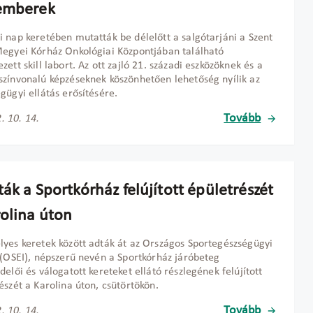
emberek
 nap keretében mutatták be délelőtt a salgótarjáni a Szent
egyei Kórház Onkológiai Központjában található
zett skill labort. Az ott zajló 21. századi eszközöknek és a
zínvonalú képzéseknek köszönhetően lehetőség nyílik az
gügyi ellátás erősítésére.
Tovább
. 10. 14.
ák a Sportkórház felújított épületrészét
rolina úton
yes keretek között adták át az Országos Sportegészségügyi
 (OSEI), népszerű nevén a Sportkórház járóbeteg
delői és válogatott kereteket ellátó részlegének felújított
észét a Karolina úton, csütörtökön.
Tovább
. 10. 14.