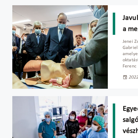
Javu
a me
Jenei Z
Gabriel
amelyen
oktatás
Ferenc
2022
Egye
salg
vész