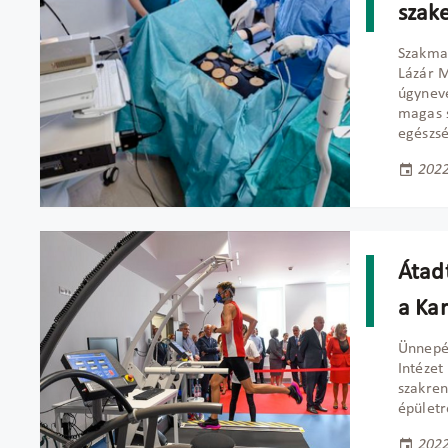
szak
Szakmai
Lázár M
úgyneve
magas s
egészsé
2022
Átadt
a Ka
Ünnepél
Intézet
szakren
épületr
2022