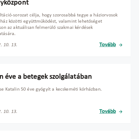
yközpont
ltáció-sorozat célja, hogy szorosabbá tegye a háziorvosok
rház közötti együttműködést, valamint lehetőséget
tson az aktuálisan felmerülő szakmai kérdések
atására.
Tovább
. 10. 13.
n éve a betegek szolgálatában
se Katalin 50 éve gyógyít a kecskeméti kórházban.
Tovább
. 10. 13.