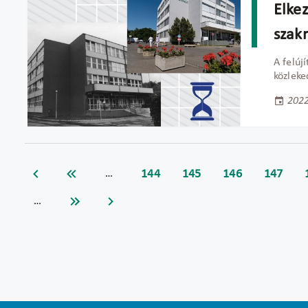
Elkez
szak
A felúj
közleked
2022
144
145
146
147
…
…