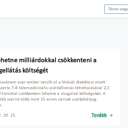
ehetne milliárdokkal csökkenteni a
ellátás költségét
csaknem ezer ember veszíti el a látását diabétesz miatt.
zerte 7-8 telemedicinális szűrőállomás létrehozásával 2,5
d forinttal csökkenteni lehetne a vizsgálati költségeket. A
sták szerint több mint 15 ezren várnak szürkehályog-
e.
Tovább
. 10. 15.