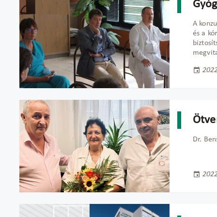
Gyóg
A konzu
és a kó
biztosí
megvit
2022
Ötve
Dr. Ben
2022