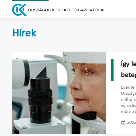
Hírek
Így l
beteg
Évente 
Országs
milliár
városli
műtétr
2022