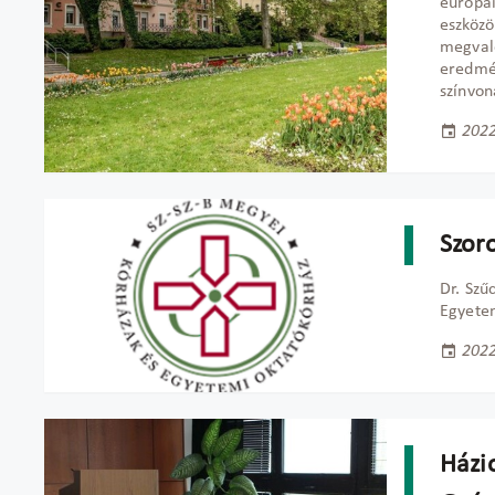
európai
eszközö
megvaló
eredmé
színvon
2022
Szor
Dr. Szű
Egyetem
2022
Házio