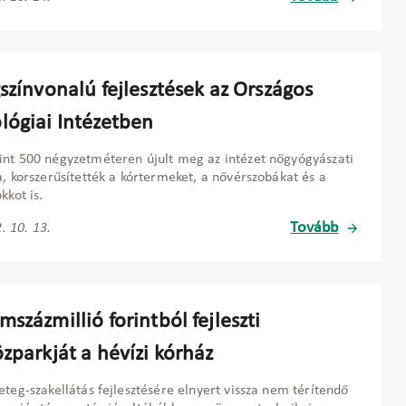
színvonalú fejlesztések az Országos
lógiai Intézetben
nt 500 négyzetméteren újult meg az intézet nőgyógyászati
a, korszerűsítették a kórtermeket, a nővérszobákat és a
kkot is.
Tovább
. 10. 13.
százmillió forintból fejleszti
zparkját a hévízi kórház
eteg-szakellátás fejlesztésére elnyert vissza nem térítendő