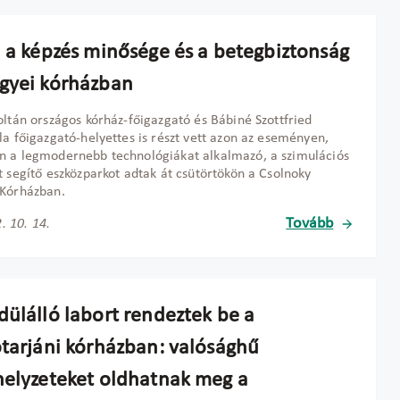
l a képzés minősége és a betegbiztonság
gyei kórházban
oltán országos kórház-főigazgató és Bábiné Szottfried
la főigazgató-helyettes is részt vett azon az eseményen,
 a legmodernebb technológiákat alkalmazó, a szimulációs
t segítő eszközparkot adtak át csütörtökön a Csolnoky
 Kórházban.
Tovább
. 10. 14.
dülálló labort rendeztek be a
ótarjáni kórházban: valósághű
helyzeteket oldhatnak meg a