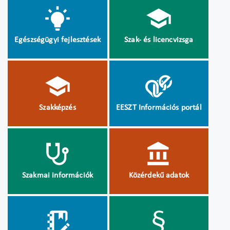
Egészségügyi fejlesztések
Szak- és licencvizsga
Szakképzés
EESZT Információs portál
Szakmai információk
Közérdekű adatok