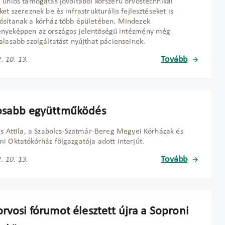
 uniós támogatás jóvoltából korszerű orvostechnikai
ket szereznek be és infrastrukturális fejlesztéseket is
sítanak a kórház több épületében. Mindezek
nyeképpen az országos jelentőségű intézmény még
alasabb szolgáltatást nyújthat pácienseinek.
Tovább
. 10. 13.
osabb együttműködés
cs Attila, a Szabolcs-Szatmár-Bereg Megyei Kórházak és
i Oktatókórház főigazgatója adott interjút.
Tovább
. 10. 13.
rvosi fórumot élesztett újra a Soproni