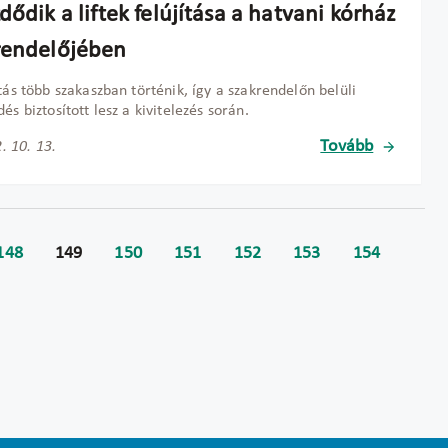
dődik a liftek felújítása a hatvani kórház
rendelőjében
ítás több szakaszban történik, így a szakrendelőn belüli
és biztosított lesz a kivitelezés során.
Tovább
. 10. 13.
148
149
150
151
152
153
154