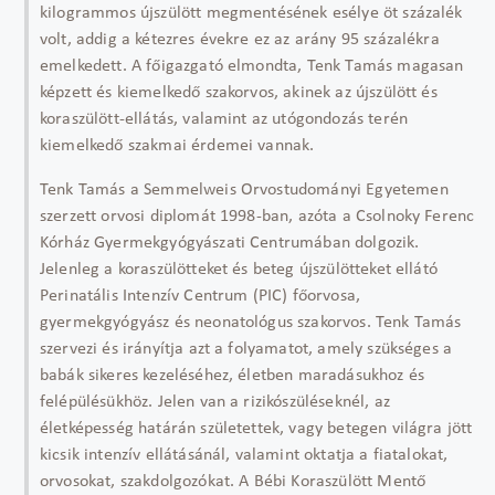
kilogrammos újszülött megmentésének esélye öt százalék
volt, addig a kétezres évekre ez az arány 95 százalékra
emelkedett. A főigazgató elmondta, Tenk Tamás magasan
képzett és kiemelkedő szakorvos, akinek az újszülött és
koraszülött-ellátás, valamint az utógondozás terén
kiemelkedő szakmai érdemei vannak.
Tenk Tamás a Semmelweis Orvostudományi Egyetemen
szerzett orvosi diplomát 1998-ban, azóta a Csolnoky Ferenc
Kórház Gyermekgyógyászati Centrumában dolgozik.
Jelenleg a koraszülötteket és beteg újszülötteket ellátó
Perinatális Intenzív Centrum (PIC) főorvosa,
gyermekgyógyász és neonatológus szakorvos. Tenk Tamás
szervezi és irányítja azt a folyamatot, amely szükséges a
babák sikeres kezeléséhez, életben maradásukhoz és
felépülésükhöz. Jelen van a rizikószüléseknél, az
életképesség határán születettek, vagy betegen világra jött
kicsik intenzív ellátásánál, valamint oktatja a fiatalokat,
orvosokat, szakdolgozókat. A Bébi Koraszülött Mentő