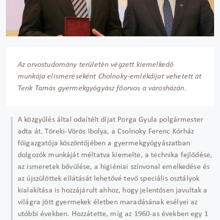
Az orvostudomány területén végzett kiemelkedő
munkája elismeréseként Cholnoky-emlékdíjat vehetett át
Tenk Tamás gyermekgyógyász főorvos a városházán.
A közgyűlés által odaítélt díjat Porga Gyula polgármester
adta át. Töreki-Vörös Ibolya, a Csolnoky Ferenc Kórház
főigazgatója köszöntőjében a gyermekgyógyászatban
dolgozók munkáját méltatva kiemelte, a technika fejlődése,
az ismeretek bővülése, a higiéniai színvonal emelkedése és
az újszülöttek ellátását lehetővé tevő speciális osztályok
kialakítása is hozzájárult ahhoz, hogy jelentősen javultak a
világra jött gyermekek életben maradásának esélyei az
utóbbi években. Hozzátette, míg az 1960-as években egy 1