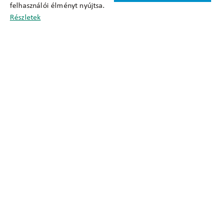
felhasználói élményt nyújtsa.
Cookie nyilatkozat
Részletek
Adatkezelési tájékoztató
Oldaltérkép
Közadatkereső
Akadálymentesítési nyilatkozat
Impresszum
okfo@okfo.gov.hu
+361 356 1522
1125 Budapest, Diós árok 3.