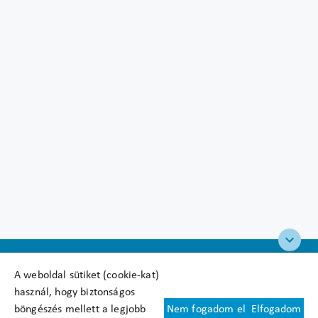
A weboldal sütiket (cookie-kat)
használ, hogy biztonságos
böngészés mellett a legjobb
Nem fogadom el
Elfogadom
Felhasználási feltételek