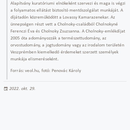
Alapítvány kuratóriumi elnökeként szervezi és maga is végzi
a folyamatos ellátást biztosító mentőszolgálat munkáját. A
díjátadón közreműködött a Lovassy Kamarazenekar. Az
ünnepségen részt vett a Cholnoky-családból Cholnokyné
Ferenczi Éva és Cholnoky Zsuzsanna. A Cholnoky-emlékdíjat
2005 óta adományozzák a természettudomány, az
orvostudomány, a jogtudomány vagy az irodalom területén
Veszprémben kiemelkedő érdemeket szerzett személyek
munkája elismeréseként.
Forrás: veol.hu, fotó: Penovác Károly
2022. okt. 29.