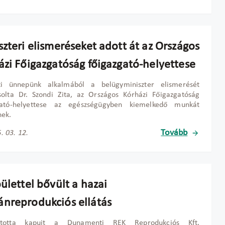
zteri elismeréseket adott át az Országos
ázi Főigazgatóság főigazgató-helyettese
i ünnepünk alkalmából a belügyminiszter elismerését
solta Dr. Szondi Zita, az Országos Kórházi Főigazgatóság
gató-helyettese az egészségügyben kiemelkedő munkát
nek.
Tovább
. 03. 12.
ülettel bővült a hazai
nreprodukciós ellátás
itotta kapuit a Dunamenti REK Reprodukciós Kft.