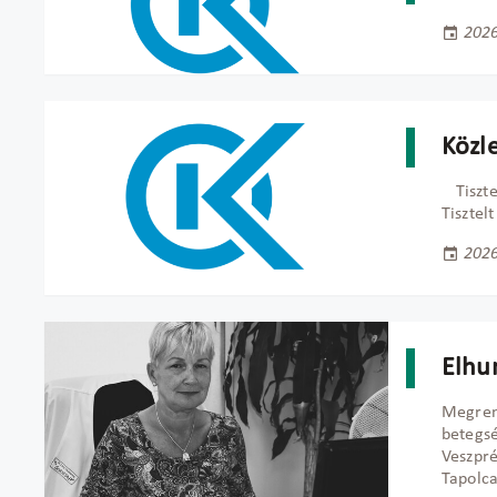
2026
Közl
Tiszt
Tisztel
2026
Elhu
Megrend
betegsé
Veszpr
Tapolca