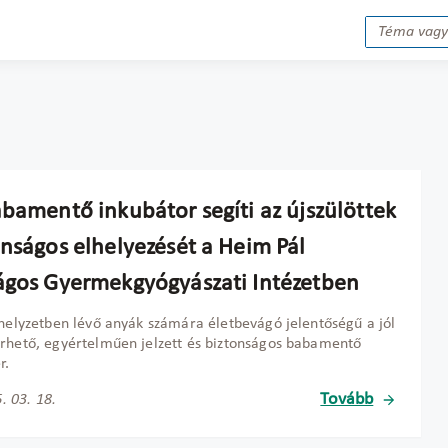
abamentő inkubátor segíti az újszülöttek
onságos elhelyezését a Heim Pál
ágos Gyermekgyógyászati Intézetben
shelyzetben lévő anyák számára életbevágó jelentőségű a jól
rhető, egyértelműen jelzett és biztonságos babamentő
r.
Tovább
. 03. 18.