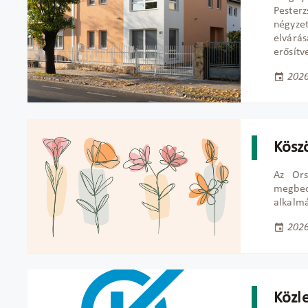
Pesterz
négyzet
elvárás
erősítv
2026
Kösz
Az Ors
megbec
alkalmá
2026
Közl