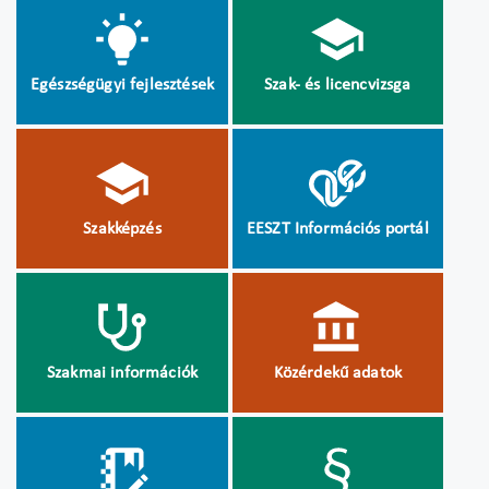
Egészségügyi fejlesztések
Szak- és licencvizsga
Szakképzés
EESZT Információs portál
Szakmai információk
Közérdekű adatok