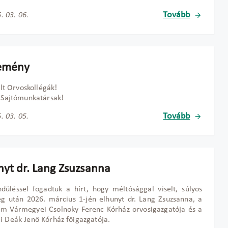
Tovább
. 03. 06.
emény
elt Orvoskollégák!
t Sajtómunkatársak!
Tovább
. 03. 05.
nyt dr. Lang Zsuzsanna
üléssel fogadtuk a hírt, hogy méltósággal viselt, súlyos
g után 2026. március 1-jén elhunyt dr. Lang Zsuzsanna, a
ém Vármegyei Csolnoky Ferenc Kórház orvosigazgatója és a
i Deák Jenő Kórház főigazgatója.