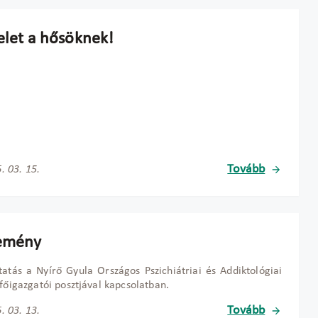
telet a hősöknek!
Tovább
. 03. 15.
emény
tatás a Nyírő Gyula Országos Pszichiátriai és Addiktológiai
 főigazgatói posztjával kapcsolatban.
Tovább
. 03. 13.