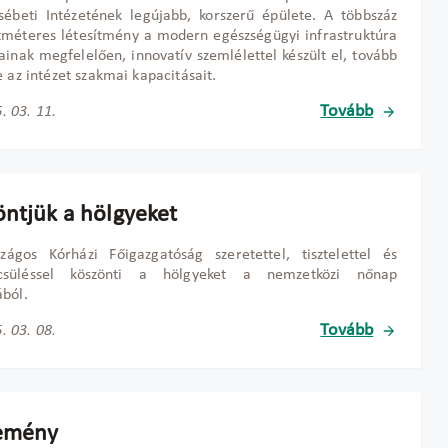
sébeti Intézetének legújabb, korszerű épülete. A többszáz
méteres létesítmény a modern egészségügyi infrastruktúra
ainak megfelelően, innovatív szemlélettel készült el, tovább
e az intézet szakmai kapacitásait.
Tovább
. 03. 11.
öntjük a hölgyeket
zágos Kórházi Főigazgatóság szeretettel, tisztelettel és
süléssel köszönti a hölgyeket a nemzetközi nőnap
ból.
Tovább
. 03. 08.
emény