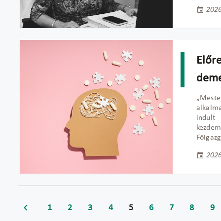
2026
Előr
deme
„Meste
alkalm
indul
kezdem
Főigazg
2026
1
2
3
4
5
6
7
8
9