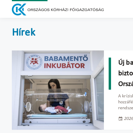
Hírek
Új b
bizt
Orsz
A krízi
hozzáfé
rendsze
2026