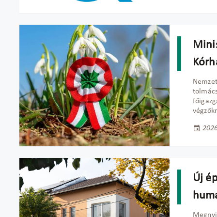
Minis
Kórh
Nemzet
tolmác
főigaz
végzők
2026
Új ép
humá
Megny