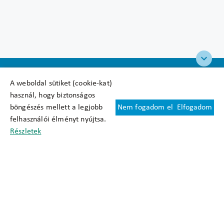
A weboldal sütiket (cookie-kat)
használ, hogy biztonságos
böngészés mellett a legjobb
Nem fogadom el
Elfogadom
Felhasználási feltételek
felhasználói élményt nyújtsa.
Cookie nyilatkozat
Részletek
Adatkezelési tájékoztató
Oldaltérkép
Közadatkereső