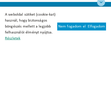
A weboldal sütiket (cookie-kat)
használ, hogy biztonságos
böngészés mellett a legjobb
Nem fogadom el
Elfogadom
Felhasználási feltételek
felhasználói élményt nyújtsa.
Cookie nyilatkozat
Részletek
Adatkezelési tájékoztató
Oldaltérkép
Közadatkereső
Akadálymentesítési nyilatkozat
Impresszum
okfo@okfo.gov.hu