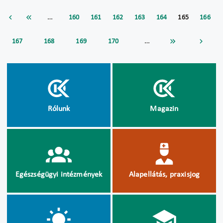
…
160
161
162
163
164
165
166
…
167
168
169
170
Rólunk
Magazin
Egészségügyi intézmények
Alapellátás, praxisjog