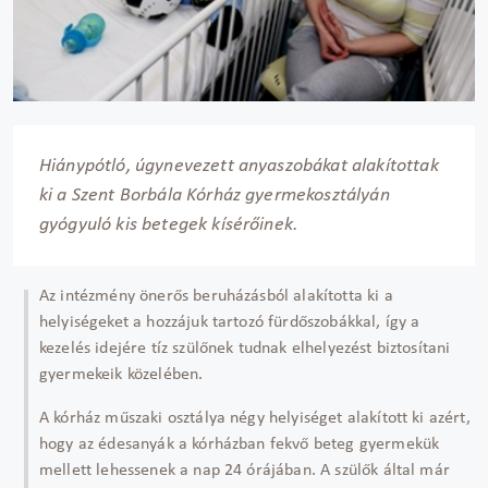
Hiánypótló, úgynevezett anyaszobákat alakítottak
ki a Szent Borbála Kórház gyermekosztályán
gyógyuló kis betegek kísérőinek.
Az intézmény önerős beruházásból alakította ki a
helyiségeket a hozzájuk tartozó fürdőszobákkal, így a
kezelés idejére tíz szülőnek tudnak elhelyezést biztosítani
gyermekeik közelében.
A kórház műszaki osztálya négy helyiséget alakított ki azért,
hogy az édesanyák a kórházban fekvő beteg gyermekük
mellett lehessenek a nap 24 órájában. A szülők által már