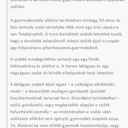
szülőknek a kórházon belül, gyermekeik közelében nyújtanak
szállást.
A gyermekosztály ellátási területéhez mintegy 50 város és
falu tartozik, ezek némelyike több mint egy órás utazásra
van Tatabányától. A most kialakított szobák lehetővé teszik,
hogy a távolabbi településről érkező szülők éjjel is csupán
egy folyosónyira pihenhessenek gyermeküktől.
A szobák mindegyikéhez tartozik egy-egy fürdő,
hűtőszekrény és telefon is. A három kétágyas és egy
négyágyas szoba tíz felnőtt elhelyezését teszi lehetővé.
A kétágyas szobák közül egyet – a szükséges elkülönítés
miatt – a koraszülött részlegen gondozott újszülött
hozzátartozóinak tartanak fenn. Kísérőként tartózkodhat –
szülő, gondviselő, vagy megbeszélés alapján a szülőt
helyettesítő személy – az intézményben a szülés után
szülészeti ellátást nem igénylő, gyermekét szoptató anya,
14. életévet be nem töltött gyermek hozzátartozója, vagy