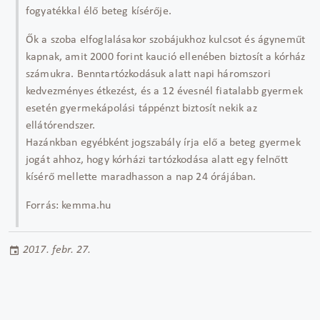
fogyatékkal élő beteg kísérője.
Ők a szoba elfoglalásakor szobájukhoz kulcsot és ágyneműt
kapnak, amit 2000 forint kaució ellenében biztosít a kórház
számukra. Benntartózkodásuk alatt napi háromszori
kedvezményes étkezést, és a 12 évesnél fiatalabb gyermek
esetén gyermekápolási táppénzt biztosít nekik az
ellátórendszer.
Hazánkban egyébként jogszabály írja elő a beteg gyermek
jogát ahhoz, hogy kórházi tartózkodása alatt egy felnőtt
kísérő mellette maradhasson a nap 24 órájában.
Forrás: kemma.hu
2017. febr. 27.