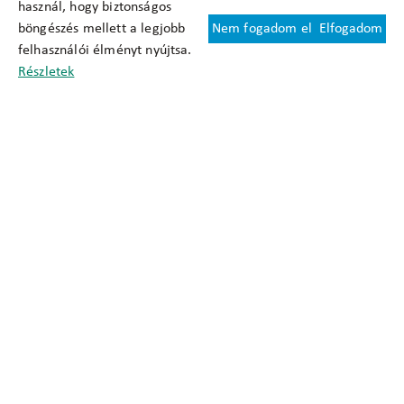
használ, hogy biztonságos
böngészés mellett a legjobb
Nem fogadom el
Elfogadom
Felhasználási feltételek
felhasználói élményt nyújtsa.
Cookie nyilatkozat
Részletek
Adatkezelési tájékoztató
Oldaltérkép
Közadatkereső
Akadálymentesítési nyilatkozat
Impresszum
okfo@okfo.gov.hu
+361 356 1522