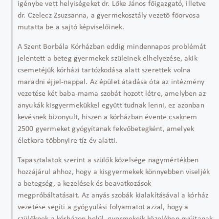
igénybe vett helyiségeket dr. Lőke János főigazgató, illetve
dr. Czelecz Zsuzsanna, a gyermekosztály vezető főorvosa
mutatta be a sajtó képviselőinek.
A Szent Borbála Kórházban eddig mindennapos problémát
jelentett a beteg gyermekek szüleinek elhelyezése, akik
csemetéjük kórházi tartózkodása alatt szerettek volna
maradni éjjel-nappal. Az épület átadása óta az intézmény
vezetése két baba-mama szobát hozott létre, amelyben az
anyukák kisgyermekükkel együtt tudnak lenni, ez azonban
kevésnek bizonyult, hiszen a kórházban évente csaknem
2500 gyermeket gyógyítanak fekvőbetegként, amelyek
életkora többnyire tíz év alatti.
Tapasztalatok szerint a szülők közelsége nagymértékben
hozzájárul ahhoz, hogy a kisgyermekek könnyebben viseljék
a betegség, a kezelések és beavatkozások
megpróbáltatásait. Az anyás szobák kialakításával a kórház
vezetése segíti a gyógyulási folyamatot azzal, hogy a