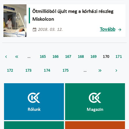
Ötmillióból újult meg a kórházi részleg
Miskolcon
Tovább
2018. 03. 12.
…
165
166
167
168
169
170
171
…
172
173
174
175
Rólunk
Magazin