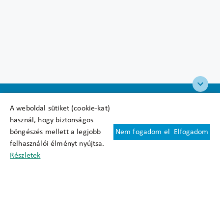
A weboldal sütiket (cookie-kat)
használ, hogy biztonságos
böngészés mellett a legjobb
Nem fogadom el
Elfogadom
Felhasználási feltételek
felhasználói élményt nyújtsa.
Cookie nyilatkozat
Részletek
Adatkezelési tájékoztató
Oldaltérkép
Közadatkereső