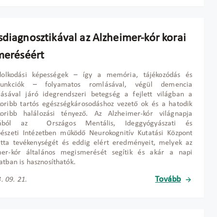
sdiagnosztikával az Alzheimer-kór korai
smeréséért
olkodási képességek – így a memória, tájékozódás és
funkciók – folyamatos romlásával, végül demencia
lásával járó idegrendszeri betegség a fejlett világban a
oribb tartós egészségkárosodáshoz vezető ok és a hatodik
koribb halálozási tényező. Az Alzheimer-kór világnapja
mából az Országos Mentális, Ideggyógyászati és
bészeti Intézetben működő Neurokognitív Kutatási Központ
tta tevékenységét és eddig elért eredményeit, melyek az
mer-kór általános megismerését segítik és akár a napi
atban is hasznosíthatók.
Tovább
. 09. 21.