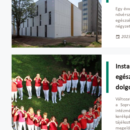
Egy évv
nővérs
egészs
négyze
2023
Insta
egés
dolg
Változa
a Sopr
intézm
kerékpá
tájéko
megelő