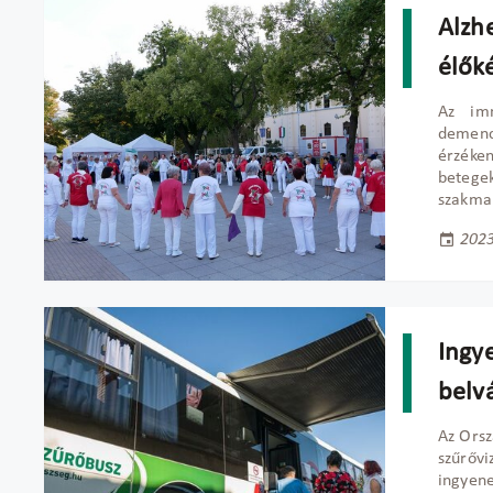
Alzh
élők
Az im
demenc
érzéke
betege
szakmai
2023
Ingye
belv
Az Orsz
szűrővi
ingyene