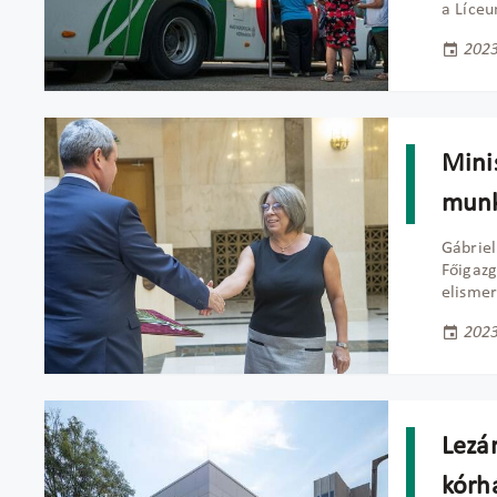
a Líce
2023
Mini
munk
Gábriel
Főigazg
elismer
2023
Lezár
kórh