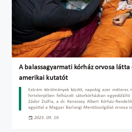
A balassagyarmati kórház orvosa látta 
amerikai kutatót
Extrém körülmények között, napokig ezer méteres m
hirtelenjében felhúzott sátorkórházban egyedülálló t
Zádor Zsófia, a dr. Kenessey Albert Kórház-Rendelői
egyúttal a Magyar Barlangi Mentőszolgálat orvosa is
2023. 09. 19.