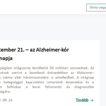
tember 21. – az Alzheimer-kór
gnapja
ségben világszerte körülbelül 50 millióan szenvednek. Az
elzések szerint a következő évtizedekben az Alzheimer-
k száma akár háromszorosára is emelkedhet. A világnap
a betegséggel kapcsolatos ismeretek terjesztése és a
lem felhívása a korai felismerés és diagnosztika
ségére.
Tovább
. 09. 21.