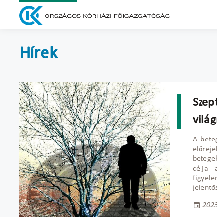
Hírek
Szep
vilá
A beteg
előrej
betege
célja 
figye
jelentő
2023