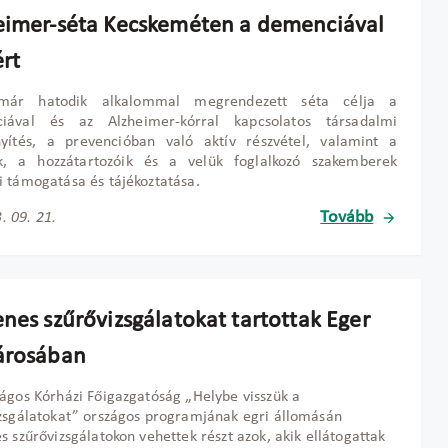
eimer-séta Kecskeméten a demenciával
ért
már hatodik alkalommal megrendezett séta célja a
iával és az Alzheimer-kórral kapcsolatos társadalmi
nyítés, a prevencióban való aktív részvétel, valamint a
k, a hozzátartozóik és a velük foglalkozó szakemberek
 támogatása és tájékoztatása.
Tovább
. 09. 21.
nes szűrővizsgálatokat tartottak Eger
árosában
ágos Kórházi Főigazgatóság „Helybe visszük a
zsgálatokat” országos programjának egri állomásán
s szűrővizsgálatokon vehettek részt azok, akik ellátogattak