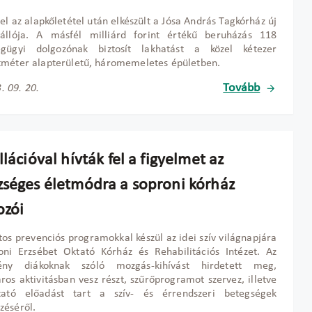
el az alapkőletétel után elkészült a Jósa András Tagkórház új
zállója. A másfél milliárd forint értékű beruházás 118
égügyi dolgozónak biztosít lakhatást a közel kétezer
tméter alapterületű, háromemeletes épületben.
Tovább
. 09. 20.
llációval hívták fel a figyelmet az
zséges életmódra a soproni kórház
ozói
tos prevenciós programokkal készül az idei szív világnapjára
oni Erzsébet Oktató Kórház és Rehabilitációs Intézet. Az
ény diákoknak szóló mozgás-kihívást hirdetett meg,
ros aktivitásban vesz részt, szűrőprogramot szervez, illetve
ztató előadást tart a szív- és érrendszeri betegségek
zéséről.