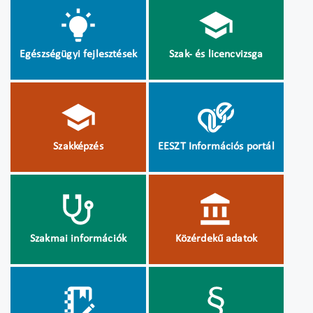
Egészségügyi fejlesztések
Szak- és licencvizsga
Szakképzés
EESZT Információs portál
Szakmai információk
Közérdekű adatok