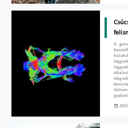
Csúc
feli
A gond
beszéd
kialaku
leggyak
leggya
alkal
Idegse
bemuta
Alzhei
gyakorl
2023