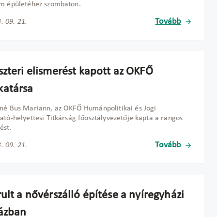
um épületéhez szombaton.
Tovább
. 09. 21.
szteri elismerést kapott az OKFŐ
atársa
né Bus Mariann, az OKFŐ Humánpolitikai és Jogi
ató-helyettesi Titkárság főosztályvezetője kapta a rangos
ést.
Tovább
. 09. 21.
ult a nővérszálló építése a nyíregyházi
ázban