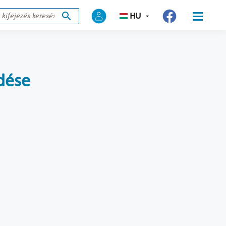
HU
dése