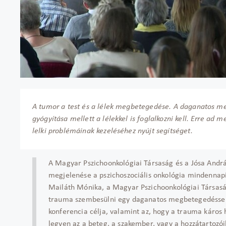
A tumor a test és a lélek megbetegedése. A daganatos me
gyógyítása mellett a lélekkel is foglalkozni kell. Erre ad
lelki problémáinak kezeléséhez nyújt segítséget.
A Magyar Pszichoonkológiai Társaság és a Jósa Andr
megjelenése a pszichoszociális onkológia mindennapi
Mailáth Mónika, a Magyar Pszichoonkológiai Társasá
trauma szembesülni egy daganatos megbetegedéssel.
konferencia célja, valamint az, hogy a trauma káros
legyen az a beteg, a szakember, vagy a hozzátartozói