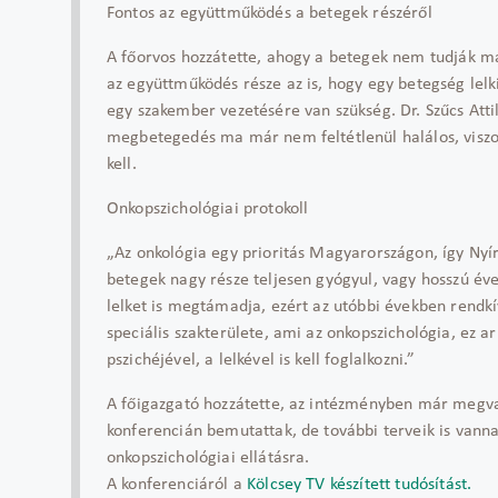
Fontos az együttműködés a betegek részéről
A főorvos hozzátette, ahogy a betegek nem tudják m
az együttműködés része az is, hogy egy betegség lel
egy szakember vezetésére van szükség. Dr. Szűcs Att
megbetegedés ma már nem feltétlenül halálos, viszont
kell.
Onkopszichológiai protokoll
„Az onkológia egy prioritás Magyarországon, így Ny
betegek nagy része teljesen gyógyul, vagy hosszú év
lelket is megtámadja, ezért az utóbbi években rendkív
speciális szakterülete, ami az onkopszichológia, ez a
pszichéjével, a lelkével is kell foglalkozni.”
A főigazgató hozzátette, az intézményben már megva
konferencián bemutattak, de további terveik is vannak
onkopszichológiai ellátásra.
A konferenciáról a
Kölcsey TV készített tudósítást.