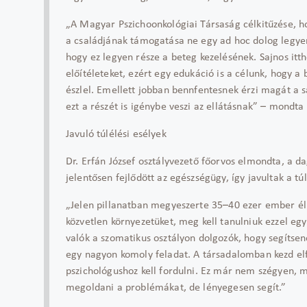
„A Magyar Pszichoonkológiai Társaság célkitűzése, h
a családjának támogatása ne egy ad hoc dolog legyen
hogy ez legyen része a beteg kezelésének. Sajnos itt
előítéleteket, ezért egy edukáció is a célunk, hogy a
észlel. Emellett jobban bennfentesnek érzi magát a s
ezt a részét is igénybe veszi az ellátásnak” – mondt
Javuló túlélési esélyek
Dr. Erfán József osztályvezető főorvos elmondta, a d
jelentősen fejlődött az egészségügy, így javultak a tú
„Jelen pillanatban megyeszerte 35–40 ezer ember él 
közvetlen környezetüket, meg kell tanulniuk ezzel egy
valók a szomatikus osztályon dolgozók, hogy segítsen
egy nagyon komoly feladat. A társadalomban kezd el
pszichológushoz kell fordulni. Ez már nem szégyen, m
megoldani a problémákat, de lényegesen segít.”