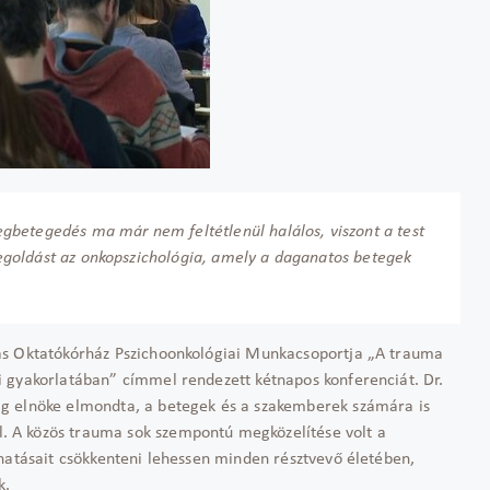
gbetegedés ma már nem feltétlenül halálos, viszont a test
 megoldást az onkopszichológia, amely a daganatos betegek
ás Oktatókórház Pszichoonkológiai Munkacsoportja „A trauma
 gyakorlatában” címmel rendezett kétnapos konferenciát. Dr.
g elnöke elmondta, a betegek és a szakemberek számára is
 A közös trauma sok szempontú megközelítése volt a
 hatásait csökkenteni lehessen minden résztvevő életében,
k.