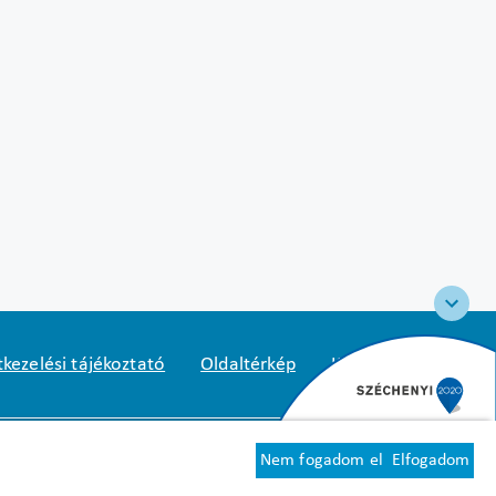
kezelési tájékoztató
Oldaltérkép
Közadatkereső
2
1125 Budapest, Diós árok 3.
Nem fogadom el
Elfogadom