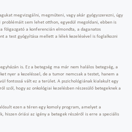
agukat megvizsgálni, megműteni, vagy akár gyógyszerezni, úgy
ki problémáit sem lehet otthon, egyedül megoldani, ebben is
ila főigazgató a konferencián elmondta, a daganatos
 a test gyógyítása mellett a lélek kezelésével is foglalkozni
íregyházán is. Ez a betegség ma már nem halálos betegség, a
eket nyer a kezeléssel, de a tumor nemcsak a testet, hanem a
ül fontossá vált ez a terület. A pszichológiának kialakult egy
rról szól, hogy az onkológiai kezelésben részesülő betegeknek a
lósult ezen a téren egy komoly program, amelyet a
, hiszen óriási az igény a betegek részéről is erre a speciális