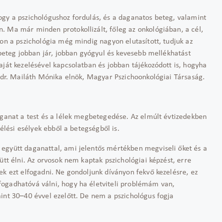
ogy a pszichológushoz fordulás, és a daganatos beteg, valamint
. Ma már minden protokollizált, főleg az onkológiában, a cél,
hon a pszichológia még mindig nagyon elutasított, tudjuk az
 beteg jobban jár, jobban gyógyul és kevesebb mellékhatást
aját kezelésével kapcsolatban és jobban tájékozódott is, hogyha
a dr. Mailáth Mónika elnök, Magyar Pszichoonkológiai Társaság.
aganat a test és a lélek megbetegedése. Az elmúlt évtizedekben
lélési esélyek ebből a betegségből is.
együtt daganattal, ami jelentős mértékben megviseli őket és a
ütt élni. Az orvosok nem kaptak pszichológiai képzést, erre
ek ezt elfogadni. Ne gondoljunk díványon fekvő kezelésre, ez
fogadhatóvá válni, hogy ha életviteli problémám van,
int 30–40 évvel ezelőtt. De nem a pszichológus fogja