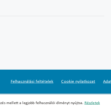
Felhasználási feltételek
Cookie nyilatkozat
Adat
Impresszum
okfo@okfo.gov.hu
+361 356 152
zés mellett a legjobb felhasználói élményt nyújtsa.
Részletek