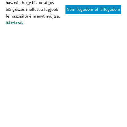
használ, hogy biztonságos
böngészés mellett a legjobb
Nem fogadom el
Elfogadom
Felhasználási feltételek
felhasználói élményt nyújtsa.
Cookie nyilatkozat
Részletek
Adatkezelési tájékoztató
Oldaltérkép
Közadatkereső
Akadálymentesítési nyilatkozat
Impresszum
okfo@okfo.gov.hu
+361 356 1522