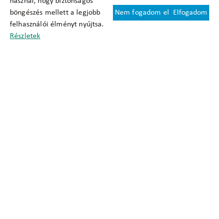
használ, hogy biztonságos
böngészés mellett a legjobb
Nem fogadom el
Elfogadom
Felhasználási feltételek
felhasználói élményt nyújtsa.
Cookie nyilatkozat
Részletek
Adatkezelési tájékoztató
Oldaltérkép
Közadatkereső
Akadálymentesítési nyilatkozat
Impresszum
okfo@okfo.gov.hu
+361 356 1522