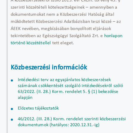
A közbeszerzésekről szóló 2015. évi CXLIII. törvény 43. §
szerinti közzétételi kötelezettségeinek – amennyiben a
dokumentumokat nem a Közbeszerzési Hatóság által
működtetett Közbeszerzési Adatbázisban teszi közzé – az
ÁEEK nevében, megbízásában bonyolított eljárások
tekintetében az Egészségügyi Szolgáltató Zrt. e
honlapon
történő közzététellel
tett eleget.
Közbeszerzési információk
Intézkedési terv az egyajánlatos közbeszerzések
számának csökkentését szolgáló intézkedésekről szóló
63/2022. (II. 28.) Korm. rendelet 5. § (1) bekezdése
alapján
Előzetes tájékoztatók
46/2012. (III. 28.) Korm. rendelet szerinti közbeszerzési
dokumentumok (hatályos: 2020.12.31.-ig)