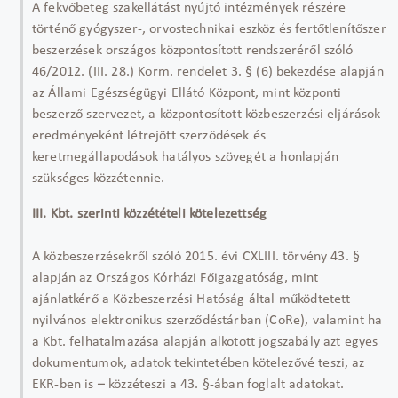
A fekvőbeteg szakellátást nyújtó intézmények részére
történő gyógyszer-, orvostechnikai eszköz és fertőtlenítőszer
beszerzések országos központosított rendszeréről szóló
46/2012. (III. 28.) Korm. rendelet 3. § (6) bekezdése alapján
az Állami Egészségügyi Ellátó Központ, mint központi
beszerző szervezet, a központosított közbeszerzési eljárások
eredményeként létrejött szerződések és
keretmegállapodások hatályos szövegét a honlapján
szükséges közzétennie.
III. Kbt. szerinti közzétételi kötelezettség
A közbeszerzésekről szóló 2015. évi CXLIII. törvény 43. §
alapján az Országos Kórházi Főigazgatóság, mint
ajánlatkérő a Közbeszerzési Hatóság által működtetett
nyilvános elektronikus szerződéstárban (CoRe), valamint ha
a Kbt. felhatalmazása alapján alkotott jogszabály azt egyes
dokumentumok, adatok tekintetében kötelezővé teszi, az
EKR-ben is – közzéteszi a 43. §-ában foglalt adatokat.