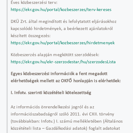
Éves közbeszerzési terv:
https://ekr.gov.hu/portal/kozbeszerzes/terv-kereses
DKÜ Zrt. által megindított és lefolytatott eljárásokhoz
kapcsolódó hirdetmények, a beérkezett ajánlatokról
készített összegezés:
https://ekr.gov.hu/portal/kozbeszerzes/hirdetmenyek
Közbeszerzés alapján megkötött szerződések:
https://ekr.gov.hu/ekr-szerzodestar/hu/szerzodesLista
Egyes közbeszerzési információk a fent megadott
elérhetőségek mellett az OKFŐ honlapján is elérhetőek:
I. Infotv. szerinti közzétételi kötelezettség
Az információs önrendelkezési jogról és az
információszabadságról szóló 2011. évi CXII. törvény
(továbbiakban: Infotv.) I. számú mellékletében (Általános
közzétételi lista – Gazdálkodási adatok) foglalt adatokat