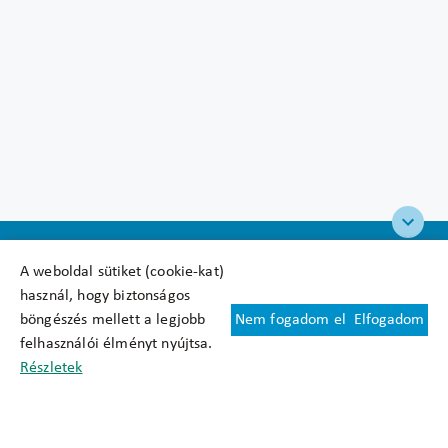
A weboldal sütiket (cookie-kat)
használ, hogy biztonságos
böngészés mellett a legjobb
Nem fogadom el
Elfogadom
Felhasználási feltételek
felhasználói élményt nyújtsa.
Cookie nyilatkozat
Részletek
Adatkezelési tájékoztató