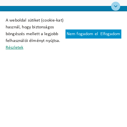
A weboldal sütiket (cookie-kat)
használ, hogy biztonságos
böngészés mellett a legjobb
Nem fogadom el
Elfogadom
Felhasználási feltételek
felhasználói élményt nyújtsa.
Cookie nyilatkozat
Részletek
Adatkezelési tájékoztató
Oldaltérkép
Közadatkereső
Akadálymentesítési nyilatkozat
Impresszum