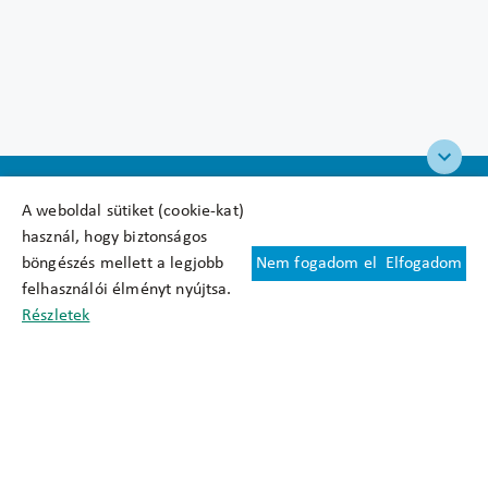
A weboldal sütiket (cookie-kat)
használ, hogy biztonságos
böngészés mellett a legjobb
Nem fogadom el
Elfogadom
Felhasználási feltételek
felhasználói élményt nyújtsa.
Cookie nyilatkozat
Részletek
Adatkezelési tájékoztató
Oldaltérkép
Közadatkereső