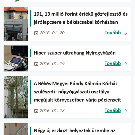
191, 13 millió forint értékű gőzfejlesztő és
járólapcsere a békéscsabai kórházban
Tovább
2016. 01. 20.
Hiper-szuper ultrahang Nyíregyházán
Tovább
2016. 01. 19.
A Békés Megyei Pándy Kálmán Kórház
szülészeti- nőgyógyászati osztálya
megújult környezetben várja pácienseit
Tovább
2016. 01. 18.
Négy új eszközt helyeztek üzembe az