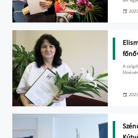
aki egy
2023
Elism
főnő
A salgó
főnévér
2023
Szénd
Kútv