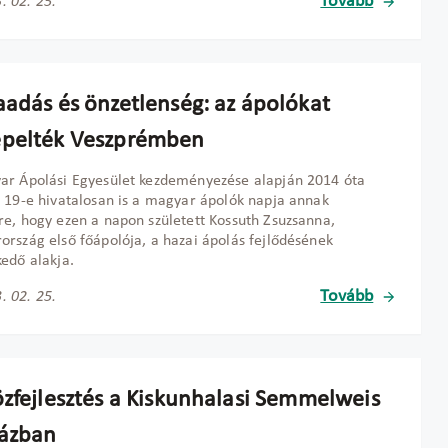
Tovább
. 02. 25.
aadás és önzetlenség: az ápolókat
pelték Veszprémben
ar Ápolási Egyesület kezdeményezése alapján 2014 óta
 19-e hivatalosan is a magyar ápolók napja annak
e, hogy ezen a napon született Kossuth Zsuzsanna,
rszág első főápolója, a hazai ápolás fejlődésének
edő alakja.
Tovább
. 02. 25.
özfejlesztés a Kiskunhalasi Semmelweis
ázban