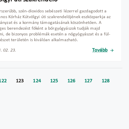
rszerűbb, szén-dioxidos sebészeti lézerrel gazdagodott a
ános Kórház Kútvölgyi úti szakrendelőjének eszközparkja az
ányzat és a kormány támogatásának köszönhetően. A
ges berendezést főként a bőrgyógyászok tudják majd
ni, de bizonyos problémák esetén a nőgyógyászat és a fül-
észet területén is kiválóan alkalmazható.
Tovább
. 02. 23.
122
123
124
125
126
127
128