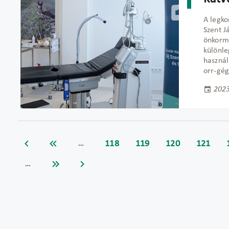
A legko
Szent J
önkorm
különle
használ
orr-gég
2023
118
119
120
121
…
…