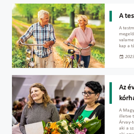
A te
A testm
megelőz
valamen
kap a t
2023
Az év
kórh
A Magya
illetve
Árvay-
aki a s