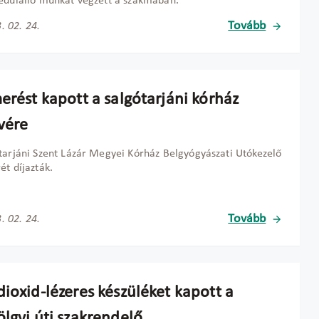
edülálló munkát végzett a szakmában.
Tovább
. 02. 24.
erést kapott a salgótarjáni kórház
vére
tarjáni Szent Lázár Megyei Kórház Belgyógyászati Utókezelő
ét díjazták.
Tovább
. 02. 24.
ioxid-lézeres készüléket kapott a
ölgyi úti szakrendelő