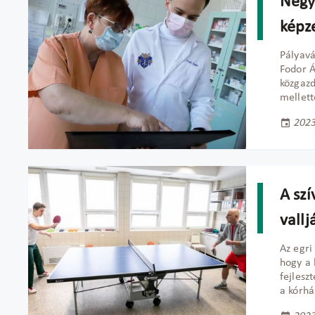
Négy
képze
Pályavá
Fodor 
közgazd
mellett
2023
A szí
vallj
Az egri
hogy a 
fejlesz
a kórhá