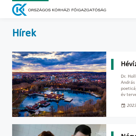
Hírek
Hévíz
Dr. Hol
András 
poeticá
év terve
2023