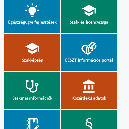
Egészségügyi fejlesztések
Szak- és licencvizsga
Szakképzés
EESZT Információs portál
Szakmai információk
Közérdekű adatok