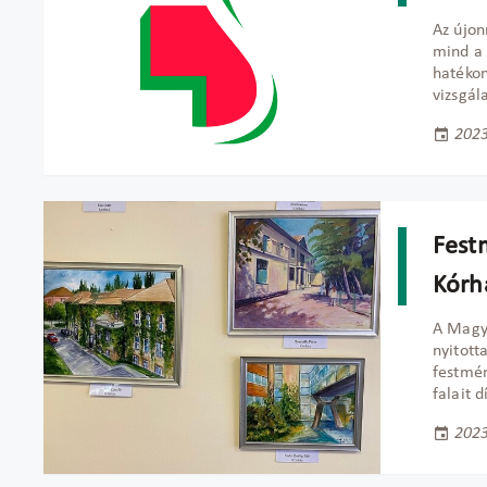
Az újon
mind a 
hatékon
vizsgál
2023
Festm
Kórh
A Magya
nyitott
festmén
falait d
2023