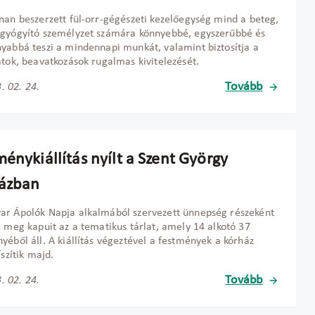
nan beszerzett fül-orr-gégészeti kezelőegység mind a beteg,
gyógyító személyzet számára könnyebbé, egyszerűbbé és
yabbá teszi a mindennapi munkát, valamint biztosítja a
atok, beavatkozások rugalmas kivitelezését.
Tovább
. 02. 24.
énykiállítás nyílt a Szent György
ázban
r Ápolók Napja alkalmából szervezett ünnepség részeként
a meg kapuit az a tematikus tárlat, amely 14 alkotó 37
yéből áll. A kiállítás végeztével a festmények a kórház
íszítik majd.
Tovább
. 02. 24.