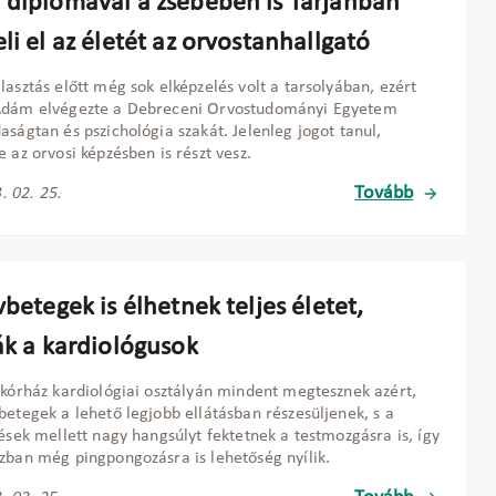
 diplomával a zsebében is Tarjánban
li el az életét az orvostanhallgató
lasztás előtt még sok elképzelés volt a tarsolyában, ezért
Ádám elvégezte a Debreceni Orvostudományi Egyetem
aságtan és pszichológia szakát. Jelenleg jogot tanul,
e az orvosi képzésben is részt vesz.
Tovább
. 02. 25.
vbetegek is élhetnek teljes életet,
ák a kardiológusok
 kórház kardiológiai osztályán mindent megtesznek azért,
betegek a lehető legjobb ellátásban részesüljenek, s a
tések mellett nagy hangsúlyt fektetnek a testmozgásra is, így
zban még pingpongozásra is lehetőség nyílik.