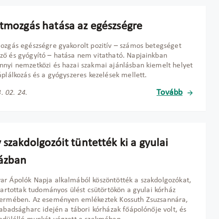
stmozgás hatása az egészségre
ozgás egészségre gyakorolt pozitív – számos betegséget
ő és gyógyító – hatása nem vitatható. Napjainkban
nyi nemzetközi és hazai szakmai ajánlásban kiemelt helyet
áplálkozás és a gyógyszeres kezelések mellett.
Tovább
. 02. 24.
 szakdolgozóit tüntették ki a gyulai
ázban
r Ápolók Napja alkalmából köszöntötték a szakdolgozókat,
 tartottak tudományos ülést csütörtökön a gyulai kórház
termében. Az eseményen emlékeztek Kossuth Zsuzsannára,
zabadságharc idején a tábori kórházak főápolónője volt, és