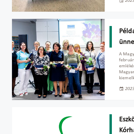
2023
Péld
ünne
A Magy
február
emlékér
Magyaro
kiemelk
2023
Eszk
Kórh