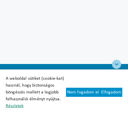
A weboldal sütiket (cookie-kat)
használ, hogy biztonságos
böngészés mellett a legjobb
Nem fogadom el
Elfogadom
Felhasználási feltételek
felhasználói élményt nyújtsa.
Cookie nyilatkozat
Részletek
Adatkezelési tájékoztató