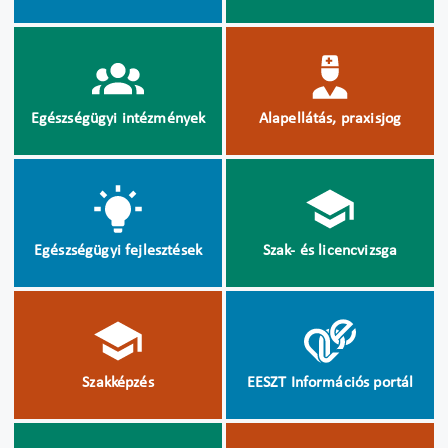
Egészségügyi intézmények
Alapellátás, praxisjog
Egészségügyi fejlesztések
Szak- és licencvizsga
Szakképzés
EESZT Információs portál