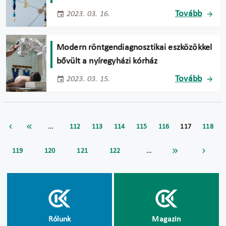
Tovább
2023. 03. 16.
Modern röntgendiagnosztikai eszközökkel
bővült a nyíregyházi kórház
Tovább
2023. 03. 15.
…
112
113
114
115
116
117
118
…
119
120
121
122
Rólunk
Magazin