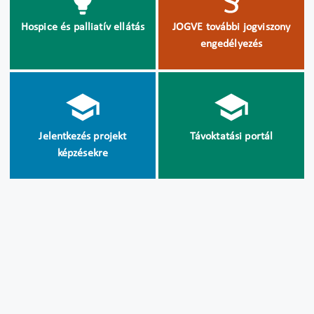
Hospice és palliatív ellátás
JOGVE további jogviszony
engedélyezés
Jelentkezés projekt
Távoktatási portál
képzésekre