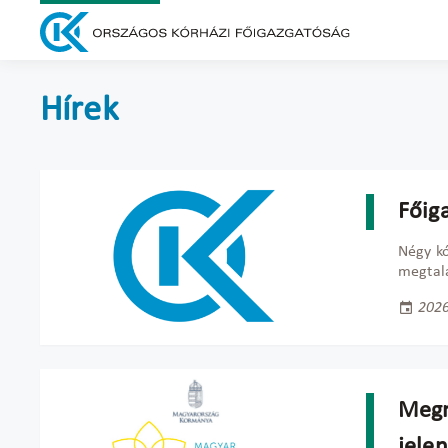
Hírek
Főig
Négy kó
megtalá
2026
Megn
jelen