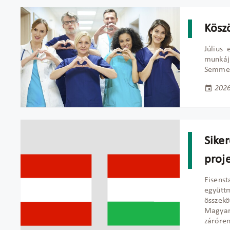
Kösz
Július 
munkáj
Semmel
2026
Sike
proj
Eisens
együtt
összek
Magyar
záróren