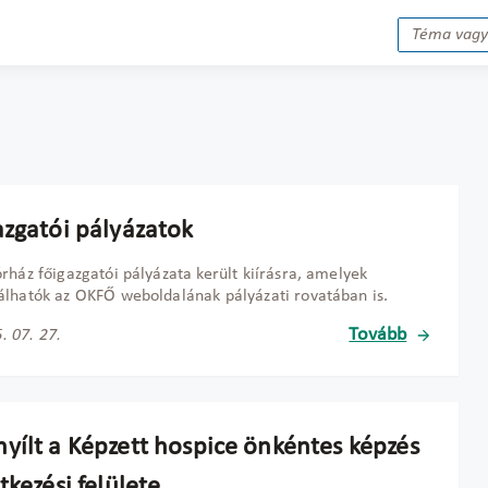
azgatói pályázatok
rház főigazgatói pályázata került kiírásra, amelyek
lhatók az OKFŐ weboldalának pályázati rovatában is.
Tovább
. 07. 27.
yílt a Képzett hospice önkéntes képzés
tkezési felülete