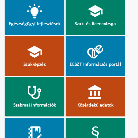
Egészségügyi fejlesztések
Szak- és licencvizsga
Szakképzés
EESZT Információs portál
Szakmai információk
Közérdekű adatok