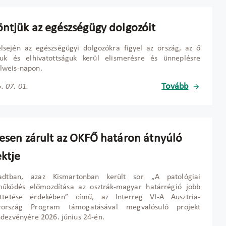
öntjük az egészségügy dolgozóit
elsején az egészségügyi dolgozókra figyel az ország, az ő
uk és elhivatottságuk kerül elismerésre és ünneplésre
weis-napon.
Tovább
. 07. 01.
resen zárult az OKFŐ határon átnyúló
ektje
tadtban, azaz Kismartonban került sor „A patológiai
működés előmozdítása az osztrák-magyar határrégió jobb
öttetése érdekében” című, az Interreg VI-A Ausztria-
ország Program támogatásával megvalósuló projekt
dezvényére 2026. június 24-én.