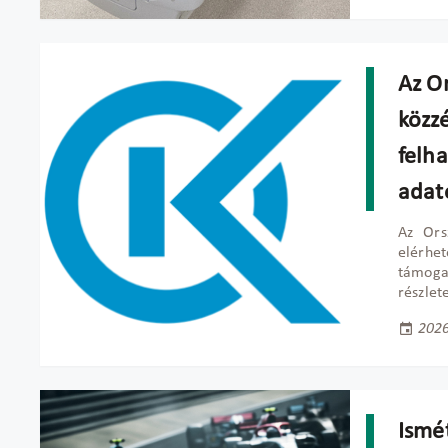
Az O
közz
felh
adat
Az Ors
elérhe
támoga
részlet
2026
Ismé