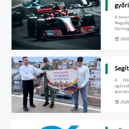
győr
A taval
Nagydí
Vármegy
2026
Segí
A föld
egészs
koordin
2026