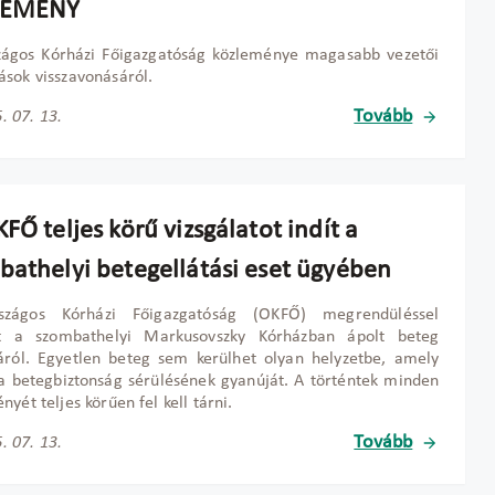
LEMÉNY
zágos Kórházi Főigazgatóság közleménye magasabb vezetői
sok visszavonásáról.
Tovább
. 07. 13.
FŐ teljes körű vizsgálatot indít a
bathelyi betegellátási eset ügyében
zágos Kórházi Főigazgatóság (OKFŐ) megrendüléssel
lt a szombathelyi Markusovszky Kórházban ápolt beteg
áról. Egyetlen beteg sem kerülhet olyan helyzetbe, amely
 a betegbiztonság sérülésének gyanúját. A történtek minden
nyét teljes körűen fel kell tárni.
Tovább
. 07. 13.