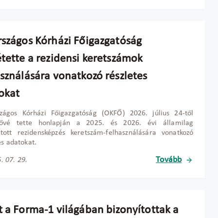
rszágos Kórházi Főigazgatóság
étette a rezidensi keretszámok
asználására vonatkozó részletes
okat
zágos Kórházi Főigazgatóság (OKFŐ) 2026. július 24-től
tővé tette honlapján a 2025. és 2026. évi államilag
tott rezidensképzés keretszám-felhasználására vonatkozó
es adatokat.
Tovább
. 07. 29.
t a Forma-1 világában bizonyítottak a