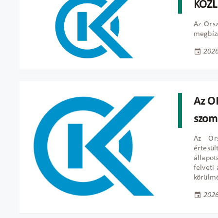
KÖZ
Az Ors
megbízá
2026
Az OK
szom
Az Ors
értesü
állapot
felveti
körülmé
2026