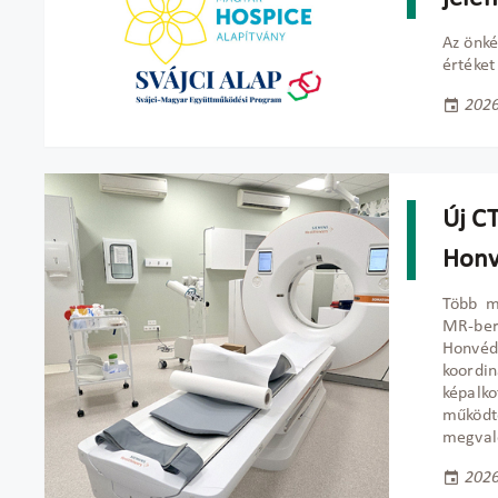
Az önké
értéket
2026
Új C
Honv
Több mi
MR-ber
Honvéd
koordi
képal
működte
megvaló
2026