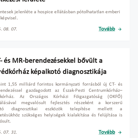
ntesek jelenléte a hospice ellátásban pótolhatatlan emberi
 képvisel.
Tovább
. 08. 07.
T- és MR-berendezésekkel bővült a
édkórház képalkotó diagnosztikája
nt 1,55 milliárd forintos kormányzati forrásból új CT- és
endezéssel gazdagodott az Észak-Pesti Centrumkórház–
kórház. Az Országos Kórházi Főigazgatóság (OKFŐ)
nálásával megvalósult fejlesztés részeként a korszerű
kotó diagnosztikai eszközök telepítése mellett a
tésükhöz szükséges helyiségek kialakítása és felújítása is
sult.
Tovább
. 07. 31.