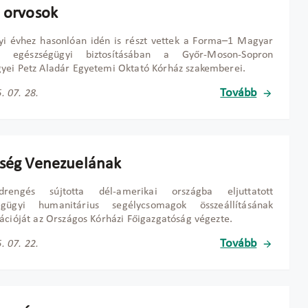
i orvosok
yi évhez hasonlóan idén is részt vettek a Forma–1 Magyar
j egészségügyi biztosításában a Győr-Moson-Sopron
ei Petz Aladár Egyetemi Oktató Kórház szakemberei.
Tovább
. 07. 28.
tség Venezuelának
rengés sújtotta dél-amerikai országba eljuttatott
égügyi humanitárius segélycsomagok összeállításának
ációját az Országos Kórházi Főigazgatóság végezte.
Tovább
. 07. 22.