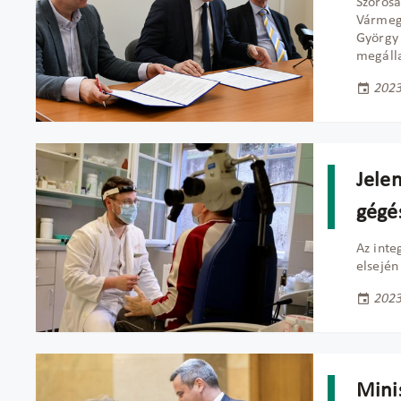
Szorosa
Vármegy
György 
megálla
2023
Jelen
gégé
Az inte
elsején
2023
Minis