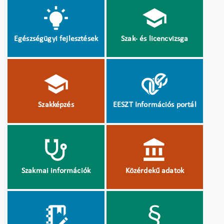
Egészségügyi fejlesztések
Szak- és licencvizsga
Szakképzés
EESZT Információs portál
Szakmai információk
Közérdekű adatok