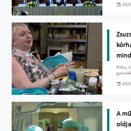
2023
Zsuz
kórh
mind
Ritka, 
gyerekk
2023
A műt
oldj