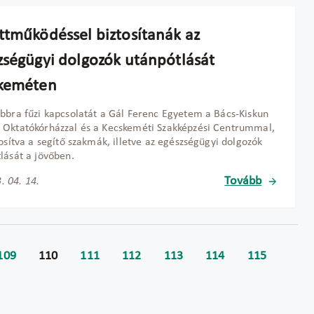
ttműködéssel biztosítanák az
zségügyi dolgozók utánpótlását
keméten
bbra fűzi kapcsolatát a Gál Ferenc Egyetem a Bács-Kiskun
Oktatókórházzal és a Kecskeméti Szakképzési Centrummal,
tosítva a segítő szakmák, illetve az egészségügyi dolgozók
lását a jövőben.
Tovább
. 04. 14.
109
110
111
112
113
114
115