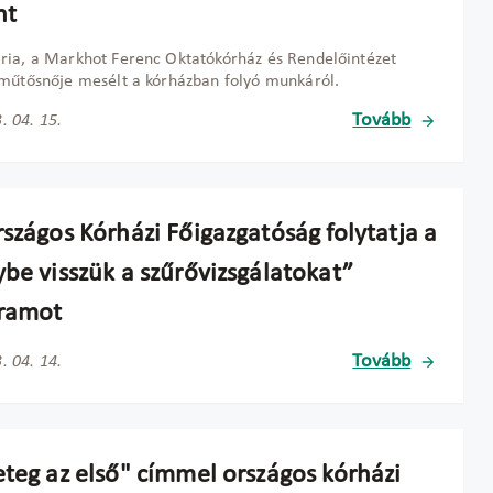
nt
ia, a Markhot Ferenc Oktatókórház és Rendelőintézet
műtősnője mesélt a kórházban folyó munkáról.
Tovább
. 04. 15.
szágos Kórházi Főigazgatóság folytatja a
ybe visszük a szűrővizsgálatokat”
ramot
Tovább
. 04. 14.
eteg az első" címmel országos kórházi