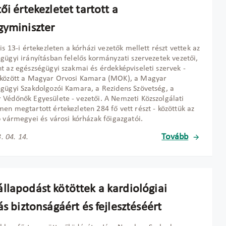
ői értekezletet tartott a
gyminiszter
lis 13-i értekezleten a kórházi vezetők mellett részt vettek az
gügyi irányításban felelős kormányzati szervezetek vezetői,
t az egészségügyi szakmai és érdekképviseleti szervek -
 között a Magyar Orvosi Kamara (MOK), a Magyar
gügyi Szakdolgozói Kamara, a Rezidens Szövetség, a
Védőnők Egyesülete - vezetői. A Nemzeti Közszolgálati
en megtartott értekezleten 284 fő vett részt - közöttük az
ó vármegyei és városi kórházak főigazgatói.
Tovább
. 04. 14.
llapodást kötöttek a kardiológiai
ás biztonságáért és fejlesztéséért