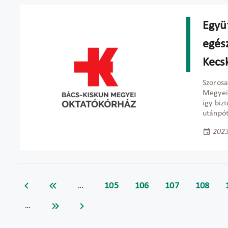
Együ
egés
Kecs
Szorosa
Megyei 
így biz
utánpót
2023
105
106
107
108
…
…