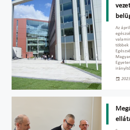
vezet
belü
Az ápri
egészsé
valamin
többek
Egészsé
Magyar 
Egyetem
irányít
2023
Megá
ellát