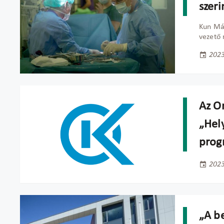
szeri
Kun Már
vezető 
2023
Az Or
„Hel
prog
2023
„A b