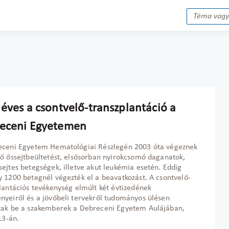
 éves a csontvelő-transzplantáció a
eceni Egyetemen
eceni Egyetem Hematológiai Részlegén 2003 óta végeznek
ő őssejtbeültetést, elsősorban nyirokcsomó daganatok,
ejtes betegségek, illetve akut leukémia esetén. Eddig
 1200 betegnél végezték el a beavatkozást. A csontvelő-
lantációs tevékenység elmúlt két évtizedének
yeiről és a jövőbeli tervekről tudományos ülésen
tak be a szakemberek a Debreceni Egyetem Aulájában,
13-án.