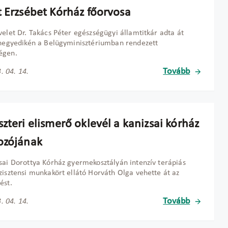
t Erzsébet Kórház főorvosa
velet Dr. Takács Péter egészségügyi államtitkár adta át
 negyedikén a Belügyminisztériumban rendezett
égen.
Tovább
. 04. 14.
zteri elismerő oklevél a kanizsai kórház
ozójának
sai Dorottya Kórház gyermekosztályán intenzív terápiás
zisztensi munkakört ellátó Horváth Olga vehette át az
ést.
Tovább
. 04. 14.