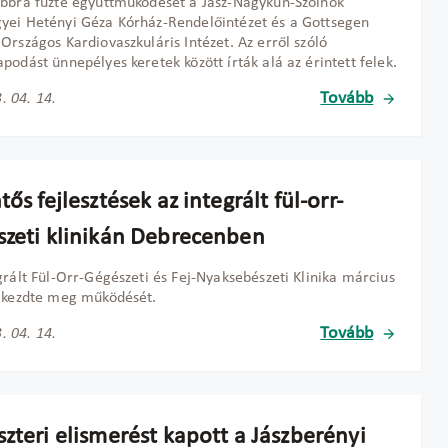
bbra fűzte együttműködését a Jász-Nagykun-Szolnok
ei Hetényi Géza Kórház-Rendelőintézet és a Gottsegen
Országos Kardiovaszkuláris Intézet. Az erről szóló
podást ünnepélyes keretek között írták alá az érintett felek.
Tovább
. 04. 14.
tős fejlesztések az integrált fül-orr-
szeti klinikán Debrecenben
grált Fül-Orr-Gégészeti és Fej-Nyaksebészeti Klinika március
 kezdte meg működését.
Tovább
. 04. 14.
zteri elismerést kapott a Jászberényi