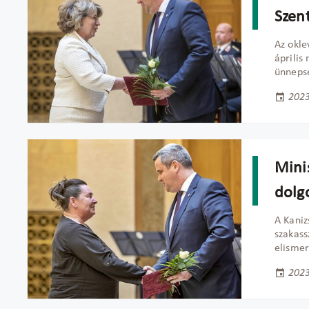
Szen
Az okle
április
ünneps
2023
Minis
dolg
A Kaniz
szakass
elismer
2023