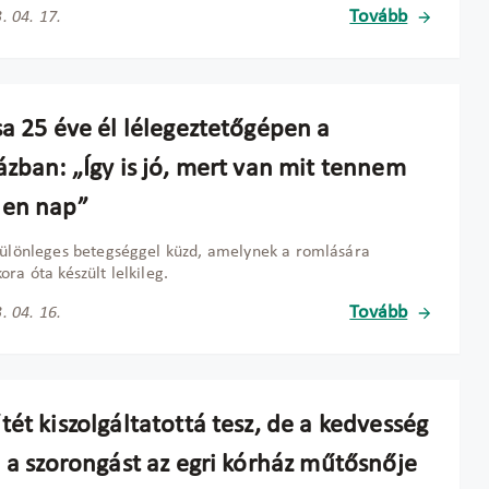
Tovább
. 04. 17.
sa 25 éve él lélegeztetőgépen a
ázban: „Így is jó, mert van mit tennem
en nap”
különleges betegséggel küzd, amelynek a romlására
ora óta készült lelkileg.
Tovább
. 04. 16.
ét kiszolgáltatottá tesz, de a kedvesség
a a szorongást az egri kórház műtősnője