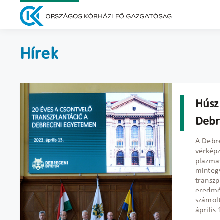
Hírek
Húsz
Debr
A Debr
vérképz
plazmas
mintegy
transzp
eredmén
számol
április 