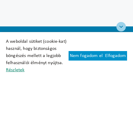
A weboldal sütiket (cookie-kat)
használ, hogy biztonságos
böngészés mellett a legjobb
Nem fogadom el
Elfogadom
Felhasználási feltételek
felhasználói élményt nyújtsa.
Cookie nyilatkozat
Részletek
Adatkezelési tájékoztató
Oldaltérkép
Közadatkereső
Akadálymentesítési nyilatkozat