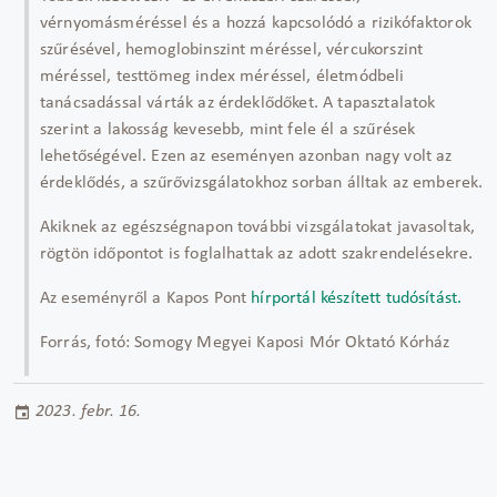
vérnyomásméréssel és a hozzá kapcsolódó a rizikófaktorok
szűrésével, hemoglobinszint méréssel, vércukorszint
méréssel, testtömeg index méréssel, életmódbeli
tanácsadással várták az érdeklődőket. A tapasztalatok
szerint a lakosság kevesebb, mint fele él a szűrések
lehetőségével. Ezen az eseményen azonban nagy volt az
érdeklődés, a szűrővizsgálatokhoz sorban álltak az emberek.
Akiknek az egészségnapon további vizsgálatokat javasoltak,
rögtön időpontot is foglalhattak az adott szakrendelésekre.
Az eseményről a Kapos Pont
hírportál készített tudósítást.
Forrás, fotó: Somogy Megyei Kaposi Mór Oktató Kórház
2023. febr. 16.