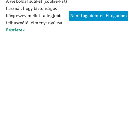
A weboldal sütiket (cookie-kat)
használ, hogy biztonságos
böngészés mellett a legjobb
Nem fogadom el
Elfogadom
Felhasználási feltételek
felhasználói élményt nyújtsa.
Cookie nyilatkozat
Részletek
Adatkezelési tájékoztató
Oldaltérkép
Közadatkereső
Akadálymentesítési nyilatkozat
Impresszum
okfo@okfo.gov.hu
+361 356 1522