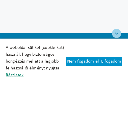
A weboldal sütiket (cookie-kat)
használ, hogy biztonságos
böngészés mellett a legjobb
Nem fogadom el
Elfogadom
Felhasználási feltételek
felhasználói élményt nyújtsa.
Cookie nyilatkozat
Részletek
Adatkezelési tájékoztató
Oldaltérkép
Közadatkereső