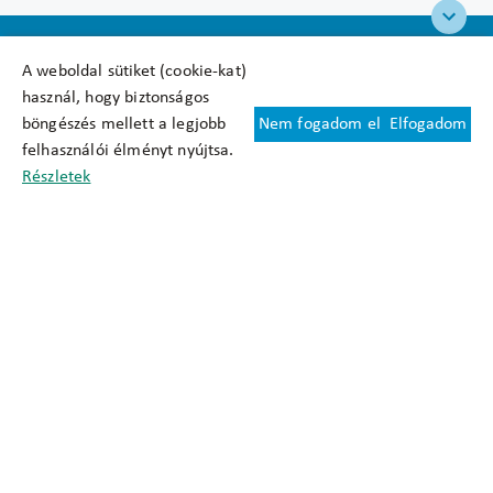
A weboldal sütiket (cookie-kat)
használ, hogy biztonságos
böngészés mellett a legjobb
Nem fogadom el
Elfogadom
Felhasználási feltételek
felhasználói élményt nyújtsa.
Cookie nyilatkozat
Részletek
Adatkezelési tájékoztató
Oldaltérkép
Közadatkereső
Akadálymentesítési nyilatkozat
Impresszum