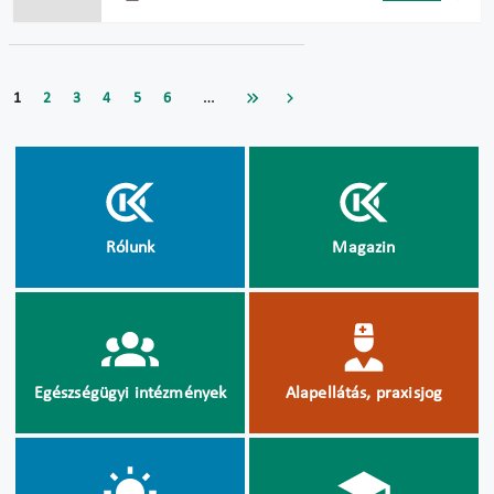
…
1
2
3
4
5
6
Rólunk
Magazin
Egészségügyi intézmények
Alapellátás, praxisjog