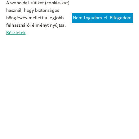
A weboldal sütiket (cookie-kat)
használ, hogy biztonságos
böngészés mellett a legjobb
Nem fogadom el
Elfogadom
Felhasználási feltételek
felhasználói élményt nyújtsa.
Cookie nyilatkozat
Részletek
Adatkezelési tájékoztató
Oldaltérkép
Közadatkereső
Akadálymentesítési nyilatkozat
Impresszum
okfo@okfo.gov.hu
+361 356 1522