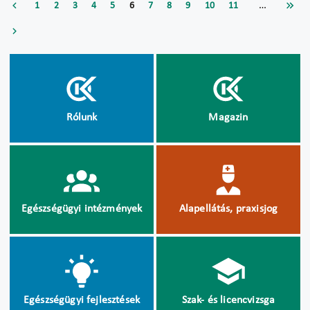
…
1
2
3
4
5
6
7
8
9
10
11
Rólunk
Magazin
Egészségügyi intézmények
Alapellátás, praxisjog
Egészségügyi fejlesztések
Szak- és licencvizsga