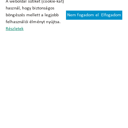
A weboldal sütiket (cookie-kat)
használ, hogy biztonságos
böngészés mellett a legjobb
Nem fogadom el
Elfogadom
Felhasználási feltételek
felhasználói élményt nyújtsa.
Cookie nyilatkozat
Részletek
Adatkezelési tájékoztató
Oldaltérkép
Közadatkereső
Akadálymentesítési nyilatkozat
Impresszum
okfo@okfo.gov.hu
+361 356 1522