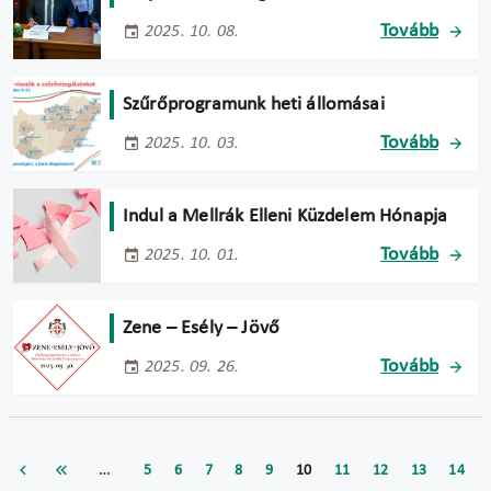
Tovább
2025. 10. 08.
Szűrőprogramunk heti állomásai
Tovább
2025. 10. 03.
Indul a Mellrák Elleni Küzdelem Hónapja
Tovább
2025. 10. 01.
Zene – Esély – Jövő
Tovább
2025. 09. 26.
…
5
6
7
8
9
10
11
12
13
14