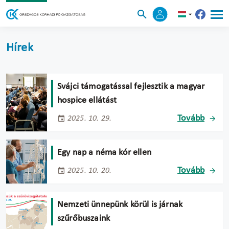
Hírek
Svájci támogatással fejlesztik a magyar
hospice ellátást
Tovább
2025. 10. 29.
Egy nap a néma kór ellen
Tovább
2025. 10. 20.
Nemzeti ünnepünk körül is járnak
szűrőbuszaink