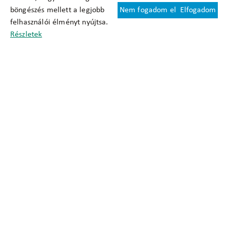
böngészés mellett a legjobb
Nem fogadom el
Elfogadom
Felhasználási feltételek
felhasználói élményt nyújtsa.
Cookie nyilatkozat
Részletek
Adatkezelési tájékoztató
Oldaltérkép
Közadatkereső
Akadálymentesítési nyilatkozat
Impresszum
okfo@okfo.gov.hu
+361 356 1522
1125 Budapest, Diós árok 3.