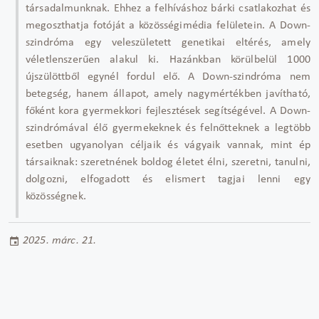
társadalmunknak. Ehhez a felhíváshoz bárki csatlakozhat és
megoszthatja fotóját a közösségimédia felületein. A Down-
szindróma egy veleszületett genetikai eltérés, amely
véletlenszerűen alakul ki. Hazánkban körülbelül 1000
újszülöttből egynél fordul elő. A Down-szindróma nem
betegség, hanem állapot, amely nagymértékben javítható,
főként kora gyermekkori fejlesztések segítségével. A Down-
szindrómával élő gyermekeknek és felnőtteknek a legtöbb
esetben ugyanolyan céljaik és vágyaik vannak, mint ép
társaiknak: szeretnének boldog életet élni, szeretni, tanulni,
dolgozni, elfogadott és elismert tagjai lenni egy
közösségnek.
2025. márc. 21.