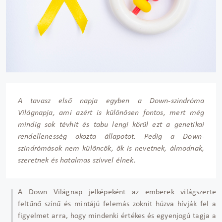
A tavasz első napja egyben a Down-szindróma
Világnapja, ami azért is különösen fontos, mert még
mindig sok tévhit és tabu lengi körül ezt a genetikai
rendellenesség okozta állapotot. Pedig a Down-
szindrómások nem különcök, ők is nevetnek, álmodnak,
szeretnek és hatalmas szívvel élnek.
A Down Világnap jelképeként az emberek világszerte
feltűnő színű és mintájú felemás zoknit húzva hívják fel a
figyelmet arra, hogy mindenki értékes és egyenjogú tagja a