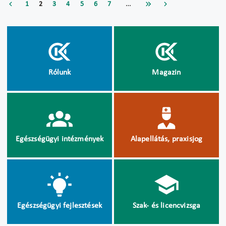
…
1
2
3
4
5
6
7
Rólunk
Magazin
Egészségügyi intézmények
Alapellátás, praxisjog
Egészségügyi fejlesztések
Szak- és licencvizsga