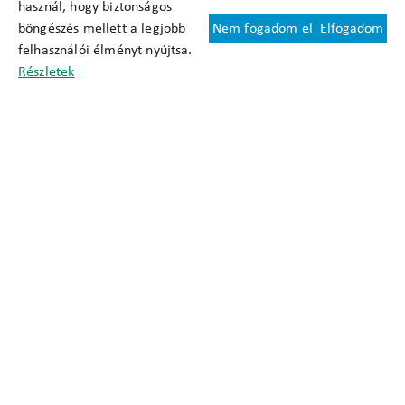
használ, hogy biztonságos
böngészés mellett a legjobb
Nem fogadom el
Elfogadom
Felhasználási feltételek
felhasználói élményt nyújtsa.
Cookie nyilatkozat
Részletek
Adatkezelési tájékoztató
Oldaltérkép
Közadatkereső
Akadálymentesítési nyilatkozat
Impresszum
okfo@okfo.gov.hu
+361 356 1522