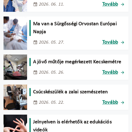
Tovább
2026. 06. 11.
Ma van a Sürgősségi Orvostan Európai
Napja
Tovább
2026. 05. 27.
A jövő műtője megérkezett Kecskemétre
Tovább
2026. 05. 26.
Csúcskészülék a zalai szemészeten
Tovább
2026. 05. 22.
Jelnyelven is elérhetők az edukációs
videók