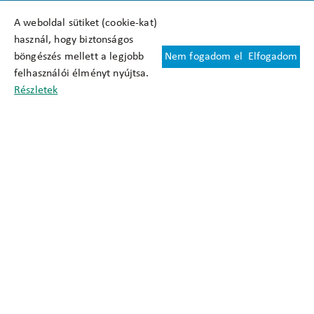
A weboldal sütiket (cookie-kat)
használ, hogy biztonságos
böngészés mellett a legjobb
Nem fogadom el
Elfogadom
Felhasználási feltételek
felhasználói élményt nyújtsa.
Cookie nyilatkozat
Részletek
Adatkezelési tájékoztató
Oldaltérkép
Közadatkereső
Akadálymentesítési nyilatkozat
Impresszum
okfo@okfo.gov.hu