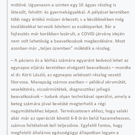
műtővé. Ugyanazon a szinten egy 16 ágyas részleg is
létesült, felnőtt- és gyermekágyakkal. A pályázat keretében
több nagy értékű műszer érkezett, s a későbbiekben még
továbbiakkal tervezik bővíteni az eszközparkot. Bár a
fejlesztés már korábban lezárult, a COVID-járvány idején
nem volt lehetőség a beavatkozások megkezdésére. Most
azonban már „teljes üzemben” működik a részleg.
– A páciens és a kórház számára egyaránt kedvező lehet az
egynapos eljárás keretében elvégzett beavatkozás – mondta
el dr. Kürti László, az egynapos sebészeti részleg vezető
főorvosa. Manapság számos esetben – például sérvműtét,
vesekőtörés, visszérműtétek, diagnosztikai jellegű
beavatkozások – tudunk olyan technikával operálni, amely a
beteg számára jóval kevésbé megterhelő a régi
nagyműtétekhez képest. Természetesen ahhoz, hogy valaki
akár már az operációt követő 6-8 órán belül hazamehessen,
számos feltételnek kell teljesülnie. Egyfelől fontos, hogy
megfelelő általános egészségügyi állapotban legyen a