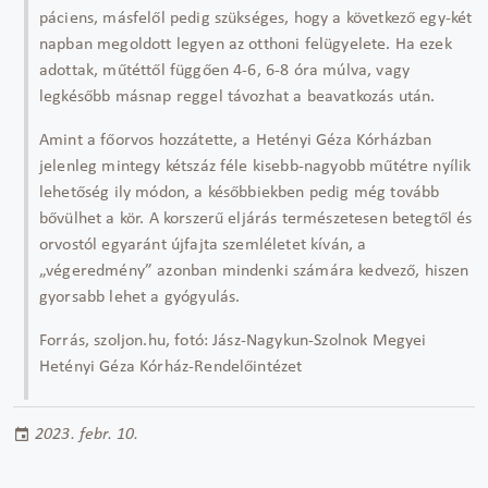
páciens, másfelől pedig szükséges, hogy a következő egy-két
napban megoldott legyen az otthoni felügyelete. Ha ezek
adottak, műtéttől függően 4-6, 6-8 óra múlva, vagy
legkésőbb másnap reggel távozhat a beavatkozás után.
Amint a főorvos hozzátette, a Hetényi Géza Kórházban
jelenleg mintegy kétszáz féle kisebb-nagyobb műtétre nyílik
lehetőség ily módon, a későbbiekben pedig még tovább
bővülhet a kör. A korszerű eljárás természetesen betegtől és
orvostól egyaránt újfajta szemléletet kíván, a
„végeredmény” azonban mindenki számára kedvező, hiszen
gyorsabb lehet a gyógyulás.
Forrás, szoljon.hu, fotó: Jász-Nagykun-Szolnok Megyei
Hetényi Géza Kórház-Rendelőintézet
2023. febr. 10.