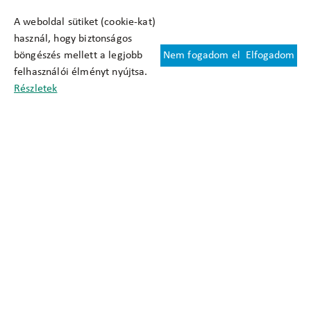
A weboldal sütiket (cookie-kat)
használ, hogy biztonságos
böngészés mellett a legjobb
Nem fogadom el
Elfogadom
Felhasználási feltételek
felhasználói élményt nyújtsa.
Cookie nyilatkozat
Részletek
Adatkezelési tájékoztató
Oldaltérkép
Közadatkereső
Akadálymentesítési nyilatkozat
Impresszum
okfo@okfo.gov.hu