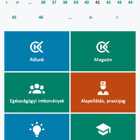
…
36
37
38
39
40
41
42
43
44
…
45
46
Rólunk
Magazin
Egészségügyi intézmények
Alapellátás, praxisjog