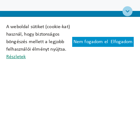
A weboldal sütiket (cookie-kat)
használ, hogy biztonságos
böngészés mellett a legjobb
Nem fogadom el
Elfogadom
Felhasználási feltételek
felhasználói élményt nyújtsa.
Cookie nyilatkozat
Részletek
Adatkezelési tájékoztató
Oldaltérkép
Közadatkereső
Akadálymentesítési nyilatkozat
Impresszum