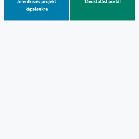
Jelentkezés projekt
Távoktatási portál
képzésekre