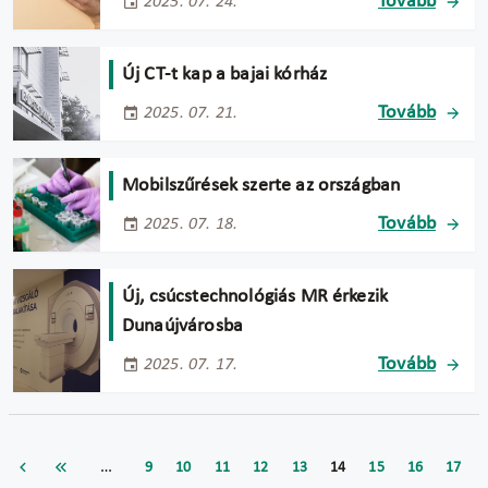
Tovább
2025. 07. 24.
Új CT-t kap a bajai kórház
Tovább
2025. 07. 21.
Mobilszűrések szerte az országban
Tovább
2025. 07. 18.
Új, csúcstechnológiás MR érkezik
Dunaújvárosba
Tovább
2025. 07. 17.
…
9
10
11
12
13
14
15
16
17