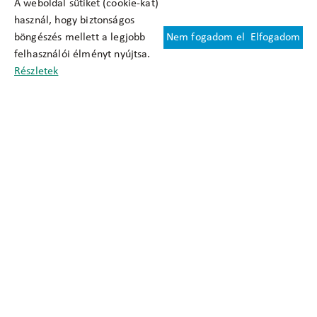
A weboldal sütiket (cookie-kat)
használ, hogy biztonságos
böngészés mellett a legjobb
Nem fogadom el
Elfogadom
Felhasználási feltételek
felhasználói élményt nyújtsa.
Cookie nyilatkozat
Részletek
Adatkezelési tájékoztató
Oldaltérkép
Közadatkereső
Akadálymentesítési nyilatkozat
Impresszum
okfo@okfo.gov.hu
+361 356 1522