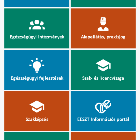
Egészségügyi intézmények
Alapellátás, praxisjog
Egészségügyi fejlesztések
Szak- és licencvizsga
Szakképzés
EESZT Információs portál