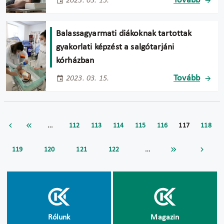
Tovább
2023. 03. 15.
Balassagyarmati diákoknak tartottak
gyakorlati képzést a salgótarjáni
kórházban
Tovább
2023. 03. 15.
…
112
113
114
115
116
117
118
…
119
120
121
122
Rólunk
Magazin