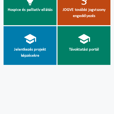
Hospice és palliatív ellátás
JOGVE további jogviszony
engedélyezés
Jelentkezés projekt
Távoktatási portál
képzésekre