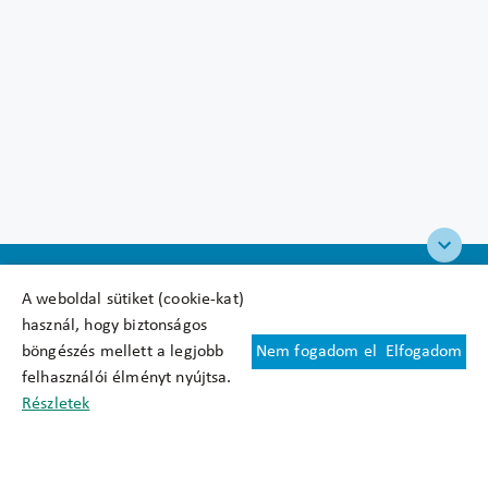
A weboldal sütiket (cookie-kat)
használ, hogy biztonságos
böngészés mellett a legjobb
Nem fogadom el
Elfogadom
Felhasználási feltételek
felhasználói élményt nyújtsa.
Cookie nyilatkozat
Részletek
Adatkezelési tájékoztató