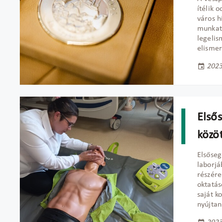
ítélik 
város h
munkat
legelis
elismer
2023
Első
közö
Elsőseg
laborjá
részére
oktatás
saját k
nyújtan