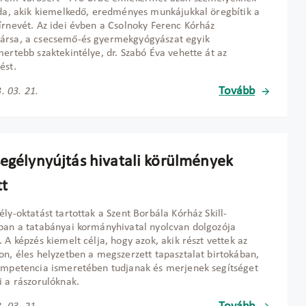
oda, akik kiemelkedő, eredményes munkájukkal öregbítik a
írnevét. Az idei évben a Csolnoky Ferenc Kórház
ársa, a csecsemő-és gyermekgyógyászat egyik
mertebb szaktekintélye, dr. Szabó Éva vehette át az
ést.
Tovább
. 03. 21.
segélynyújtás hivatali körülmények
tt
ély-oktatást tartottak a Szent Borbála Kórház Skill-
ban a tatabányai kormányhivatal nyolcvan dolgozója
. A képzés kiemelt célja, hogy azok, akik részt vettek az
on, éles helyzetben a megszerzett tapasztalat birtokában,
ompetencia ismeretében tudjanak és merjenek segítséget
i a rászorulóknak.