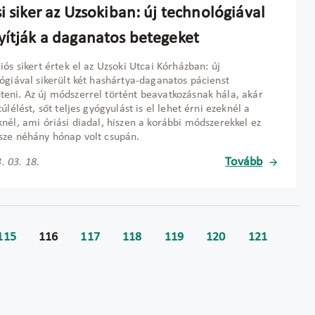
i siker az Uzsokiban: új technológiával
yítják a daganatos betegeket
iós sikert értek el az Uzsoki Utcai Kórházban: új
ógiával sikerült két hashártya-daganatos pácienst
ni. Az új módszerrel történt beavatkozásnak hála, akár
úlélést, sőt teljes gyógyulást is el lehet érni ezeknél a
nél, ami óriási diadal, hiszen a korábbi módszerekkel ez
ze néhány hónap volt csupán.
Tovább
. 03. 18.
115
116
117
118
119
120
121