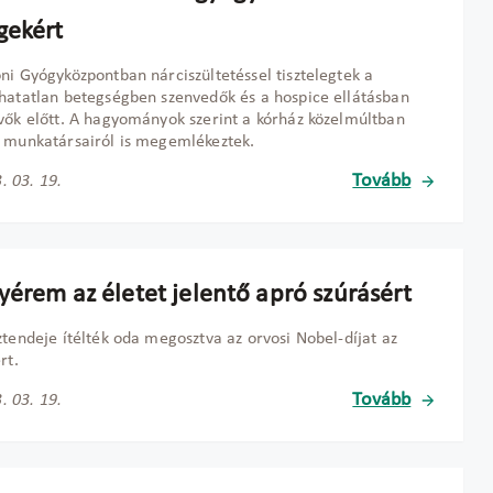
gekért
ni Gyógyközpontban nárciszültetéssel tisztelegtek a
hatatlan betegségben szenvedők és a hospice ellátásban
vők előtt. A hagyományok szerint a kórház közelmúltban
 munkatársairól is megemlékeztek.
Tovább
. 03. 19.
yérem az életet jelentő apró szúrásért
ztendeje ítélték oda megosztva az orvosi Nobel-díjat az
rt.
Tovább
. 03. 19.