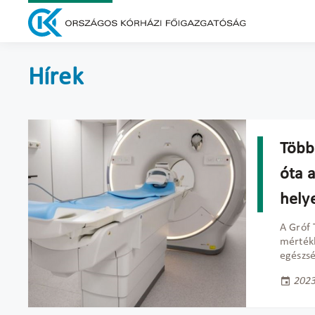
Hírek
Több
óta 
hely
A Gróf 
mérték
egészsé
2023