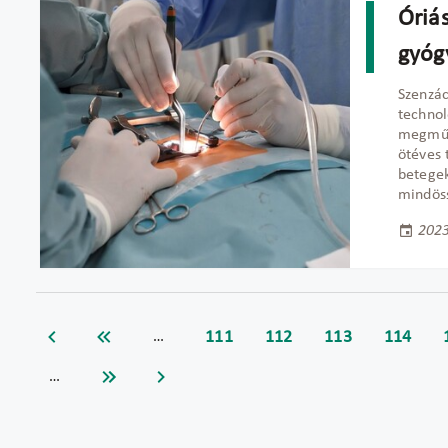
Óriás
gyóg
Szenzác
technol
megműte
ötéves t
betegek
mindöss
2023
111
112
113
114
…
…