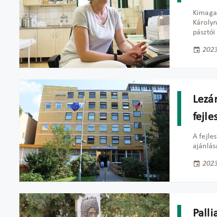
Kimagas
Károlyn
pásztói
2023
Lezá
fejle
A fejle
ajánlás
2023
Palli