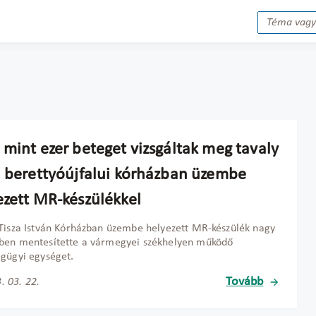
 mint ezer beteget vizsgáltak meg tavaly
a berettyóújfalui kórházban üzembe
ezett MR-készülékkel
Tisza István Kórházban üzembe helyezett MR-készülék nagy
ben mentesítette a vármegyei székhelyen működő
gügyi egységet.
Tovább
. 03. 22.