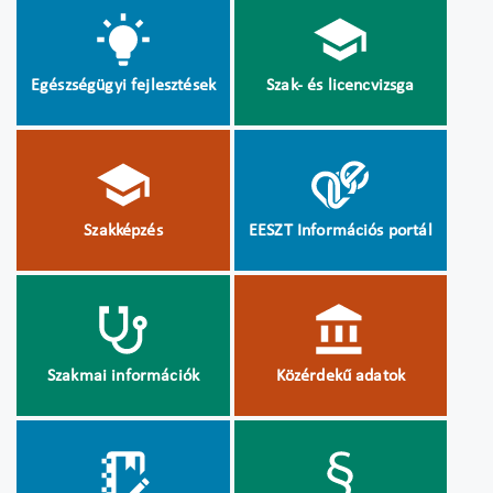
Egészségügyi fejlesztések
Szak- és licencvizsga
Szakképzés
EESZT Információs portál
Szakmai információk
Közérdekű adatok