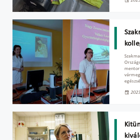
2023
Szak
koll
Szakmai
Országo
mentor
vármeg
egészs
2023
Kitü
kivá