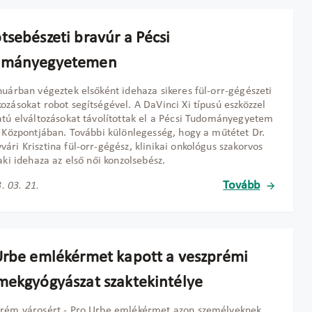
tsebészeti bravúr a Pécsi
ományegyetemen
nuárban végeztek elsőként idehaza sikeres fül-orr-gégészeti
ozásokat robot segítségével. A DaVinci Xi típusú eszközzel
atú elváltozásokat távolítottak el a Pécsi Tudományegyetem
i Központjában. További különlegesség, hogy a műtétet Dr.
ári Krisztina fül-orr-gégész, klinikai onkológus szakorvos
 aki idehaza az első női konzolsebész.
Tovább
. 03. 21.
Urbe emlékérmet kapott a veszprémi
mekgyógyászat szaktekintélye
prém városért - Pro Urbe emlékérmet azon személyeknek