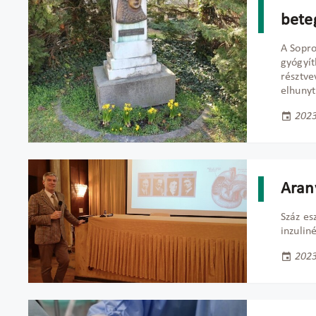
bete
A Sopro
gyógyít
résztve
elhunyt
2023
Aran
Száz es
inzuliné
2023