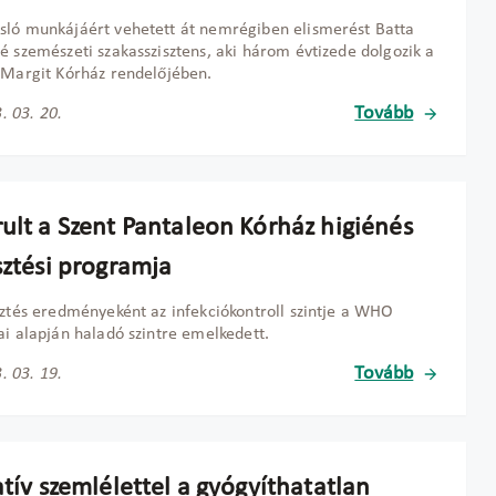
ló munkájáért vehetett át nemrégiben elismerést Batta
é szemészeti szakasszisztens, aki három évtizede dolgozik a
 Margit Kórház rendelőjében.
Tovább
. 03. 20.
rult a Szent Pantaleon Kórház higiénés
sztési programja
sztés eredményeként az infekciókontroll szintje a WHO
ai alapján haladó szintre emelkedett.
Tovább
. 03. 19.
atív szemlélettel a gyógyíthatatlan