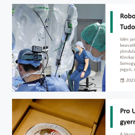
Robo
Tud
Idén ja
beavatk
jóindul
Klinika
Somogyv
jegyzi,
2023
Pro 
gyer
A Vesz