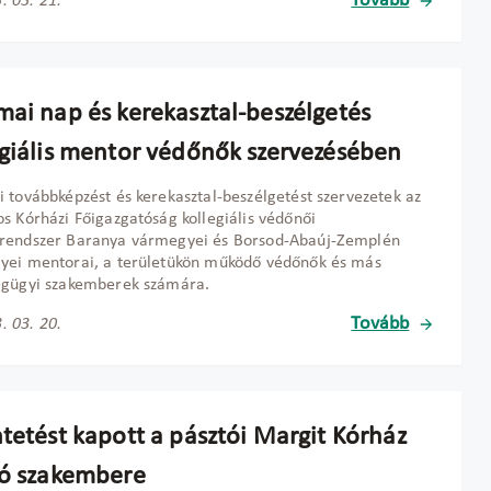
Tovább
. 03. 21.
mai nap és kerekasztal-beszélgetés
egiális mentor védőnők szervezésében
 továbbképzést és kerekasztal-beszélgetést szervezetek az
s Kórházi Főigazgatóság kollegiális védőnői
rendszer Baranya vármegyei és Borsod-Abaúj-Zemplén
yei mentorai, a területükön működő védőnők és más
égügyi szakemberek számára.
Tovább
. 03. 20.
ntetést kapott a pásztói Margit Kórház
ló szakembere