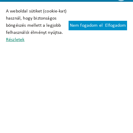
A weboldal sütiket (cookie-kat)
használ, hogy biztonságos
böngészés mellett a legjobb
Nem fogadom el
Elfogadom
Felhasználási feltételek
felhasználói élményt nyújtsa.
Cookie nyilatkozat
Részletek
Adatkezelési tájékoztató
Oldaltérkép
Közadatkereső
Akadálymentesítési nyilatkozat
Impresszum
okfo@okfo.gov.hu