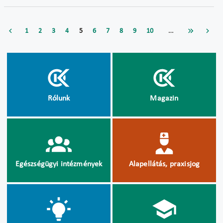
…
1
2
3
4
5
6
7
8
9
10
Rólunk
Magazin
Egészségügyi intézmények
Alapellátás, praxisjog