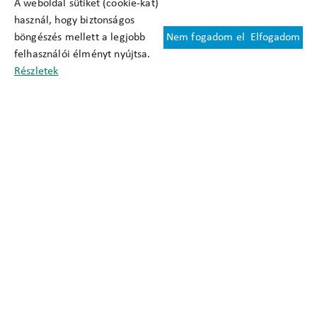
A weboldal sütiket (cookie-kat)
használ, hogy biztonságos
böngészés mellett a legjobb
Nem fogadom el
Elfogadom
Felhasználási feltételek
felhasználói élményt nyújtsa.
Cookie nyilatkozat
Részletek
Adatkezelési tájékoztató
Oldaltérkép
Közadatkereső
Akadálymentesítési nyilatkozat
Impresszum
okfo@okfo.gov.hu
+361 356 1522