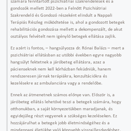
számára fenntartott pszichiátriai szakrendelések és a
gondozók mellett 2022-ben a Felnőtt Pszichiátriai
Szakrendelő és Gondozó részeként elindult a Nappali
Terápiás Részleg működtetése is, ahol a gondozott betegek
rehabilitációs gondozása mellett a dekompenzált, de akut
osztályos felvételt nem igénylő betegek ellátása zajlik.
Ez azért is fontos, – hangsúlyozza dr. Rónai Balázs – mert a
pszichiátriai ellátásban az utóbbi években egyre nagyobb
hangsúlyt fektetnek a járóbeteg ellátásra, azaz a
pácienseknek nem kell kórházban feküdniük, hanem
rendszeresen járnak terápiákra, konzultációkra és
kezelésekre az ambulanciára vagy a rendelőbe.
Ennek az átmenetnek számos előnye van. Először is, a
járóbeteg ellátás lehetővé teszi a betegek számára, hogy
otthonukban, a saját környezetükben maradjanak, és
egyidejűleg részt vegyenek a szükséges kezeléseken. Ez
hozzájárulhat a betegek jobb életminőségéhez és a
mindennapi életükbe való könnyebb visszailleszkedéshez.