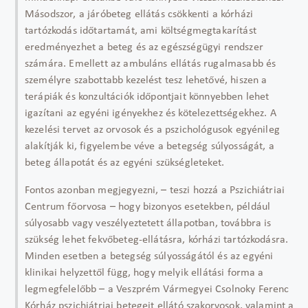
Másodszor, a járóbeteg ellátás csökkenti a kórházi
tartózkodás időtartamát, ami költségmegtakarítást
eredményezhet a beteg és az egészségügyi rendszer
számára. Emellett az ambuláns ellátás rugalmasabb és
személyre szabottabb kezelést tesz lehetővé, hiszen a
terápiák és konzultációk időpontjait könnyebben lehet
igazítani az egyéni igényekhez és kötelezettségekhez. A
kezelési tervet az orvosok és a pszichológusok egyénileg
alakítják ki, figyelembe véve a betegség súlyosságát, a
beteg állapotát és az egyéni szükségleteket.
Fontos azonban megjegyezni, – teszi hozzá a Pszichiátriai
Centrum főorvosa – hogy bizonyos esetekben, például
súlyosabb vagy veszélyeztetett állapotban, továbbra is
szükség lehet fekvőbeteg-ellátásra, kórházi tartózkodásra.
Minden esetben a betegség súlyosságától és az egyéni
klinikai helyzettől függ, hogy melyik ellátási forma a
legmegfelelőbb – a Veszprém Vármegyei Csolnoky Ferenc
Kórház pszichiátriai betegeit ellátó szakorvosok, valamint a