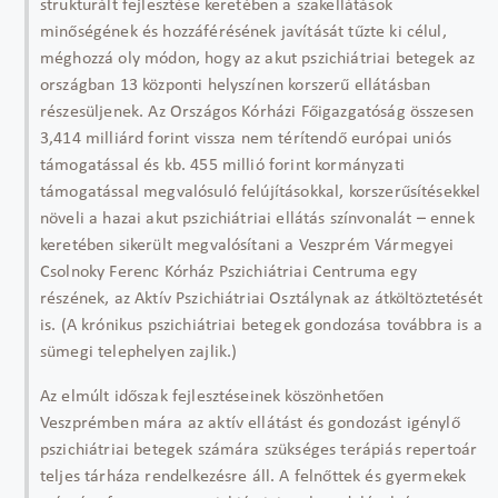
strukturált fejlesztése keretében a szakellátások
minőségének és hozzáférésének javítását tűzte ki célul,
méghozzá oly módon, hogy az akut pszichiátriai betegek az
országban 13 központi helyszínen korszerű ellátásban
részesüljenek. Az Országos Kórházi Főigazgatóság összesen
3,414 milliárd forint vissza nem térítendő európai uniós
támogatással és kb. 455 millió forint kormányzati
támogatással megvalósuló felújításokkal, korszerűsítésekkel
növeli a hazai akut pszichiátriai ellátás színvonalát – ennek
keretében sikerült megvalósítani a Veszprém Vármegyei
Csolnoky Ferenc Kórház Pszichiátriai Centruma egy
részének, az Aktív Pszichiátriai Osztálynak az átköltöztetését
is. (A krónikus pszichiátriai betegek gondozása továbbra is a
sümegi telephelyen zajlik.)
Az elmúlt időszak fejlesztéseinek köszönhetően
Veszprémben mára az aktív ellátást és gondozást igénylő
pszichiátriai betegek számára szükséges terápiás repertoár
teljes tárháza rendelkezésre áll. A felnőttek és gyermekek