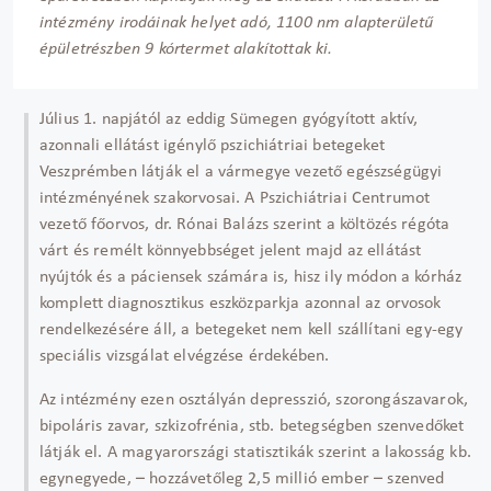
intézmény irodáinak helyet adó, 1100 nm alapterületű
épületrészben 9 kórtermet alakítottak ki.
Július 1. napjától az eddig Sümegen gyógyított aktív,
azonnali ellátást igénylő pszichiátriai betegeket
Veszprémben látják el a vármegye vezető egészségügyi
intézményének szakorvosai. A Pszichiátriai Centrumot
vezető főorvos, dr. Rónai Balázs szerint a költözés régóta
várt és remélt könnyebbséget jelent majd az ellátást
nyújtók és a páciensek számára is, hisz ily módon a kórház
komplett diagnosztikus eszközparkja azonnal az orvosok
rendelkezésére áll, a betegeket nem kell szállítani egy-egy
speciális vizsgálat elvégzése érdekében.
Az intézmény ezen osztályán depresszió, szorongászavarok,
bipoláris zavar, szkizofrénia, stb. betegségben szenvedőket
látják el. A magyarországi statisztikák szerint a lakosság kb.
egynegyede, – hozzávetőleg 2,5 millió ember – szenved