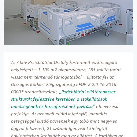
Az Aktív Pszichiátriai Osztály kórtermeit és kiszolgáló
helyiségeit – 1.100 m2 alapterületen, 283 millió forint
vissza nem térítendő támogatásból – újította fel az
Országos Kórházi Főigazgatóság EFOP-2.2.0-16-2016-
00005 azonosítószámú,
„Pszichiátriai ellátórendszer
strukturált fejlesztése keretében a szakellátások
minőségének és hozzáférésének javítása”
elnevezésű
projektje. Az azonnali ellátást igénylő, mentális
betegséggel küzdő páciensek egy több mint negyven
ággyal felszerelt, 21 századi igényeket kielégítő
épületrészben kaphatják meg az ellátást. A korábban az