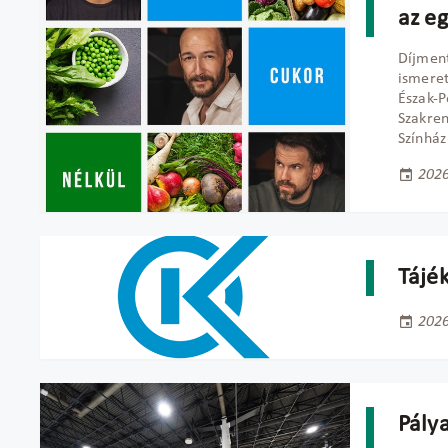
az e
Díjme
ismere
Észak
Szakre
Színház
2026
Tájé
2026
Pálya