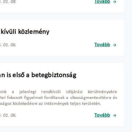
Tovább
. 01. 08.
kívüli közlemény
Tovább
. 01. 06.
n is első a betegbiztonság
aink a jelenlegi rendkívüli id
őj
árási körülményekre
ttel fokozott figyelmet fordítanak a síkosságmentesítésre és
nságos közlekedésre az intézmények teljes területén.
Tovább
. 01. 06.