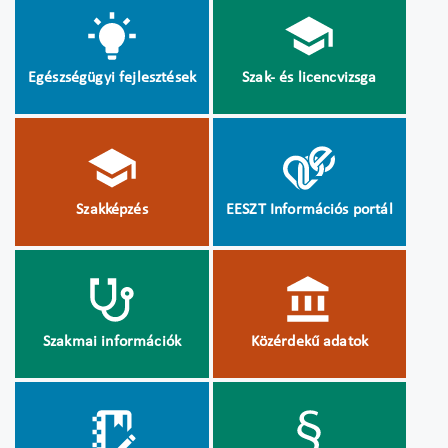
Egészségügyi fejlesztések
Szak- és licencvizsga
Szakképzés
EESZT Információs portál
Szakmai információk
Közérdekű adatok