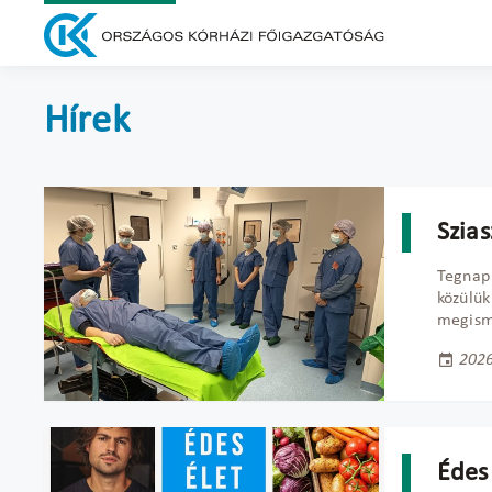
Hírek
Szias
Tegnap 
közülü
megisme
2026
Édes