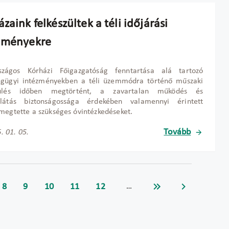
zaink felkészültek a téli időjárási
lményekre
zágos Kórházi F
őigazgat
óság
fenntart
ása alá tartozó
égügyi intézményekben a téli üzemmódra történ
ő műszaki
ülés időben megtörtént, a zavartalan működés és
llátás biztonságossága érdekében valamennyi érintett
megtette a szükséges óvintézkedéseket
.
Tovább
. 01. 05.
8
9
10
11
12
…