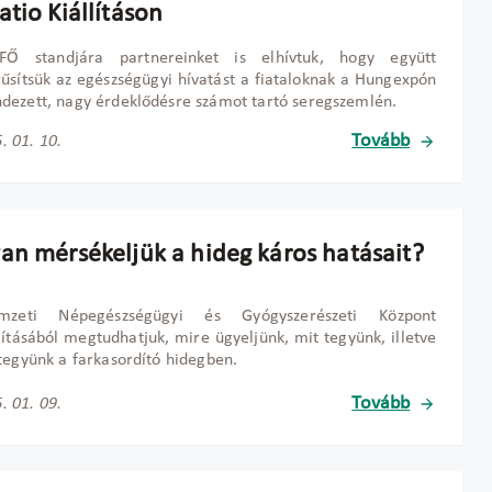
tio Kiállításon
Ő standjára partnereinket is elhívtuk, hogy együtt
űsítsük az egészségügyi hívatást a fiataloknak a Hungexpón
ezett, nagy érdeklődésre számot tartó seregszemlén.
Tovább
. 01. 10.
an mérsékeljük a hideg káros hatásait?
zeti Népegészségügyi és Gyógyszerészeti Központ
lításából megtudhatjuk, mire ügyeljünk, mit tegyünk, illetve
tegyünk a farkasordító hidegben.
Tovább
. 01. 09.