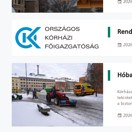
2026
Rend
2026
Hóba
K
órház
tekinte
a bizto
2026