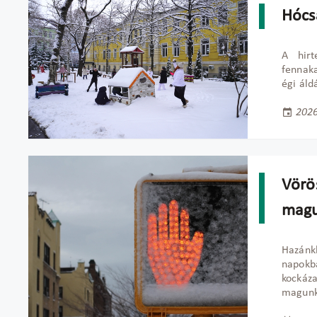
Hócs
A hir
fennaka
égi áld
2026
Vörö
magu
Hazánk
napokba
kockáz
magunk