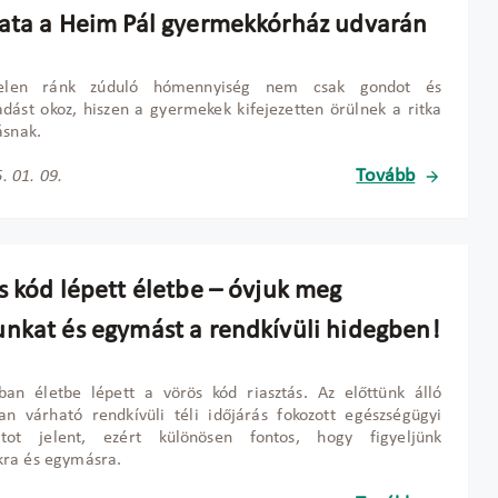
ata a Heim Pál gyermekkórház udvarán
telen ránk zúduló hómennyiség nem csak gondot és
dást okoz, hiszen a gyermekek kifejezetten örülnek a ritka
ásnak.
Tovább
. 01. 09.
s kód lépett életbe – óvjuk meg
nkat és egymást a rendkívüli hidegben!
ban életbe lépett a vörös kód riasztás. Az el
őtt
ünk álló
n várható rendkívüli téli id
őj
árás fokozott egészségügyi
atot jelent, ezért különösen fontos, hogy figyeljünk
ra és egymásra.