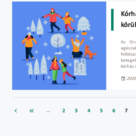
Kórhá
körü
Az Ors
egészs
felk
ész
betege
kórház 
2026
2
3
4
5
6
7
…