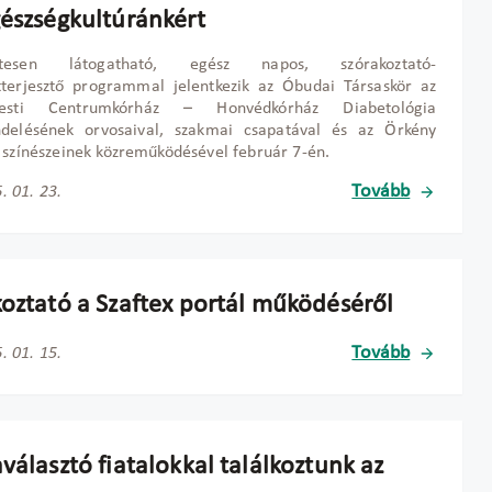
gészségkultúránkért
ntesen látogatható, egész napos, szórakoztató-
tterjesztő programmal jelentkezik az Óbudai Társaskör az
-Pesti Centrumkórház – Honvédkórház Diabetológia
ndelésének orvosaival, szakmai csapatával és az Örkény
 színészeinek közreműködésével február 7-én.
Tovább
. 01. 23.
koztató a Szaftex portál működéséről
Tovább
. 01. 15.
választó fiatalokkal találkoztunk az