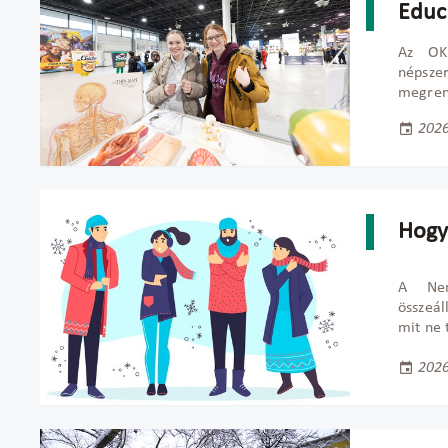
Educa
Az OKF
népszer
megrend
2026
Hogy
A Nem
összeál
mit ne 
2026