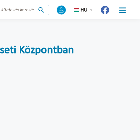
HU
eseti Központban