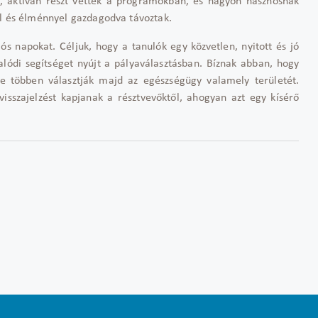
g, aktívan részt vettek a programokban, és nagyon hasznosnak
al és élménnyel gazdagodva távoztak.
s napokat. Céljuk, hogy a tanulók egy közvetlen, nyitott és jó
alódi segítséget nyújt a pályaválasztásban. Bíznak abban, hogy
re többen választják majd az egészségügy valamely területét.
visszajelzést kapjanak a résztvevőktől, ahogyan azt egy kísérő