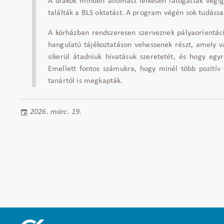
A diákok minden állomást lelkesen látogattak végi
találták a BLS oktatást. A program végén sok tudáss
A kórházban rendszeresen szerveznek pályaorientáció
hangulatú tájékoztatáson vehessenek részt, amely v
sikerül átadniuk hivatásuk szeretetét, és hogy egy
Emellett fontos számukra, hogy minél több pozitív 
tanártól is megkapták.
2026. márc. 19.