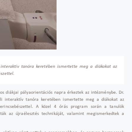
 interaktív tanóra keretében ismertette meg a diákokat az
szettel.
s diákjai pályaorientációs napra érkeztek az intézménybe. Dr.
li interaktív tanóra keretében ismertette meg a diákokat az
 gerincsebészettel. A közel 4 órás program során a tanulók
tták az újraélesztés technikáját, valamint megismerkedtek a