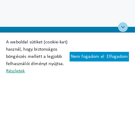
A weboldal sütiket (cookie-kat)
használ, hogy biztonságos
böngészés mellett a legjobb
Nem fogadom el
Elfogadom
Felhasználási feltételek
felhasználói élményt nyújtsa.
Cookie nyilatkozat
Részletek
Adatkezelési tájékoztató
Oldaltérkép
Közadatkereső
Akadálymentesítési nyilatkozat