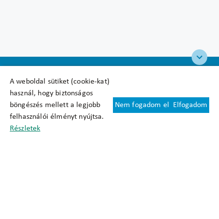
A weboldal sütiket (cookie-kat)
használ, hogy biztonságos
böngészés mellett a legjobb
Nem fogadom el
Elfogadom
Felhasználási feltételek
felhasználói élményt nyújtsa.
Cookie nyilatkozat
Részletek
Adatkezelési tájékoztató
Oldaltérkép
Közadatkereső