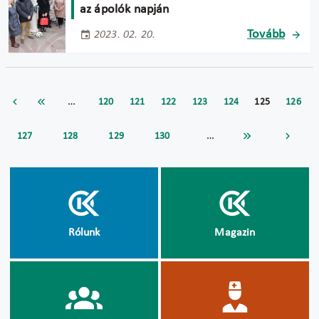
az ápolók napján
Tovább
2023. 02. 20.
…
120
121
122
123
124
125
126
…
127
128
129
130
Rólunk
Magazin