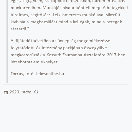
egészségügyben, szakápolói beosztásban, három műszakos
munkarendben. Munkáját hivatásként éli meg. A betegekkel
türelmes, segítőkész. Lelkiismeretes munkájával sikerült
kivívnia a megbecsülést mind a kollégák, mind a betegek
részéről.”
A díjátadót követően az ünnepség megemlékezéssel
folytatódott. Az intézmény parkjában összegyűlve
megkoszorúzták a Kossuth Zsuzsanna tiszteletére 2017-ben
létrehozott emlékhelyet.
Forrás, fotó: kekesonline.hu
2023. márc. 01.