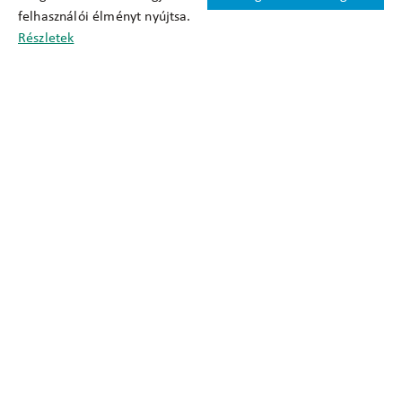
felhasználói élményt nyújtsa.
Cookie nyilatkozat
Részletek
Adatkezelési tájékoztató
Oldaltérkép
Közadatkereső
Akadálymentesítési nyilatkozat
Impresszum
okfo@okfo.gov.hu
+361 356 1522
1125 Budapest, Diós árok 3.