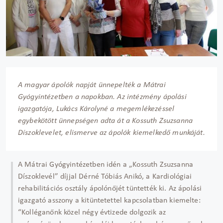
A magyar ápolók napját ünnepelték a Mátrai
Gyógyintézetben a napokban. Az intézmény ápolási
igazgatója, Lukács Károlyné a megemlékezéssel
egybekötött ünnepségen adta át a Kossuth Zsuzsanna
Díszoklevelet, elismerve az ápolók kiemelkedő munkáját.
A Mátrai Gyógyintézetben idén a „Kossuth Zsuzsanna
Díszoklevél” díjjal Dérné Tóbiás Anikó, a Kardiológiai
rehabilitációs osztály ápolónőjét tüntették ki. Az ápolási
igazgató asszony a kitüntetettel kapcsolatban kiemelte:
“Kolléganőnk közel négy évtizede dolgozik az