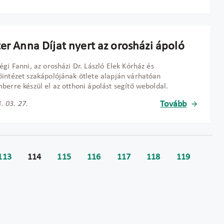
er Anna Díjat nyert az orosházi ápoló
égi Fanni, az orosházi Dr. László Elek Kórház és
intézet szakápolójának ötlete alapján várhatóan
berre készül el az otthoni ápolást segítő weboldal.
Tovább
. 03. 27.
113
114
115
116
117
118
119