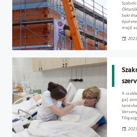
Szabol
Oktatók
bokréta
épülete
majd az
2023
Szak
szer
A szakk
ga) pon
tanévb
Verseny
Főigazg
2023