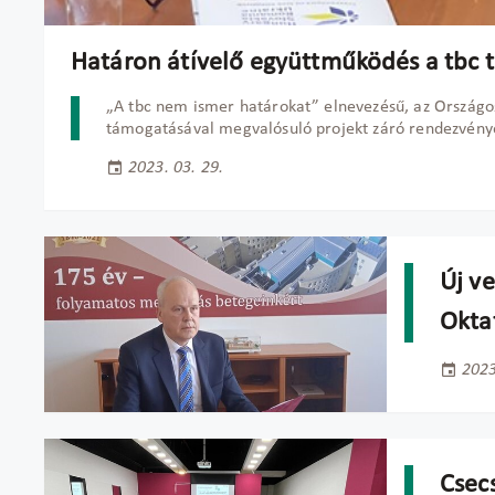
Határon átívelő együttműködés a tbc 
„A tbc nem ismer határokat” elnevezésű, az Országo
támogatásával megvalósuló projekt záró rendezvényét
2023. 03. 29.
Új v
Okta
2023
Csec