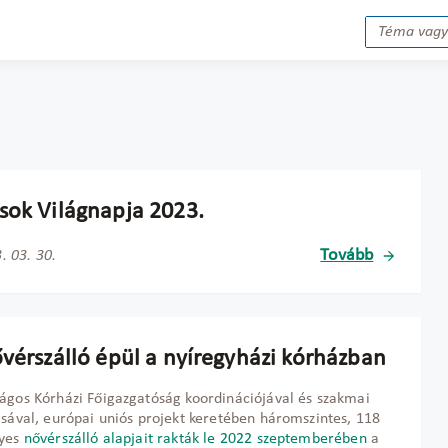
sok Világnapja 2023.
Tovább
. 03. 30.
ővérszálló épül a nyíregyházi kórházban
ágos Kórházi Főigazgatóság koordinációjával és szakmai
ásával, európai uniós projekt keretében háromszintes, 118
lyes
nővérszálló alapjait rakták le 2022 szeptemberében
a