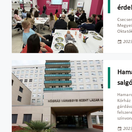
érde
Csecsem
Megyei 
Oktatók
2023
Hama
salg
Hamaros
Kórház 
gárdáva
felszer
színvon
2023