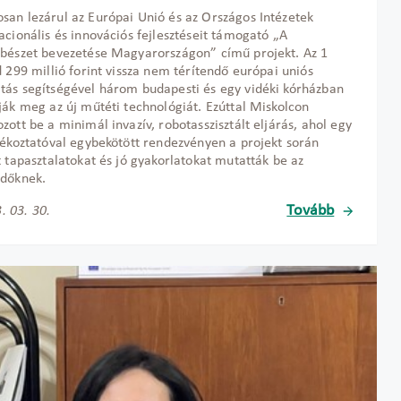
an lezárul az Európai Unió és az Országos Intézetek
acionális és innovációs fejlesztéseit támogató „A
bészet bevezetése Magyarországon” című projekt. Az 1
d 299 millió forint vissza nem térítendő európai uniós
ás segítségével három budapesti és egy vidéki kórházban
ják meg az új műtéti technológiát. Ezúttal Miskolcon
zott be a minimál invazív, robotasszisztált eljárás, ahol egy
jékoztatóval egybekötött rendezvényen a projekt során
t tapasztalatokat és jó gyakorlatokat mutatták be az
ődőknek.
Tovább
. 03. 30.