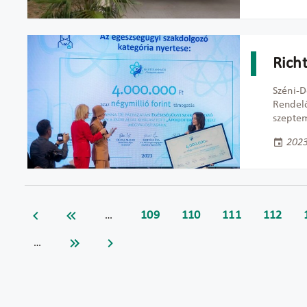
Richt
Széni-D
Rendelő
szeptem
2023
109
110
111
112
…
…