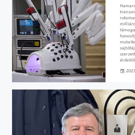
Hamaros
transzn
robotse
milliár
támogat
honosít
mutatko
sajtótá
szerzet
érdekl
2023