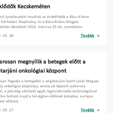
klődők Kecskeméten
ő újraélesztést tanultak az érdeklődők a Bács-Kiskun
Kórházért Alapítvány, és a Bács-Kiskun Megyei
órház oktatóitól 2023. március 25-én, szombaton.
Tovább
. 03. 28.
rosan megnyílik a betegek előtt a
ótarjáni onkológiai központ
an fogadja a betegeket a salgótarjáni Szent Lázár Megyei
új onkológiai központja, amely jól képzett szakorvos-
l, a jelenleg elérhető egyik legmodernebb technológiával
elve biztosít majd a térségben élőknek komplex, európai
alú ellátást.
Tovább
. 03. 27.