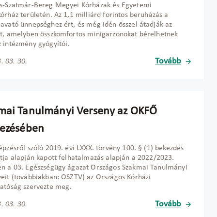
cs-Szatmár-Bereg Megyei Kórházak és Egyetemi
órház területén. Az 1,1 milliárd forintos beruházás a
avató ünnepséghez ért, és még idén ősszel átadják az
t, amelyben összkomfortos minigarzonokat bérelhetnek
 intézmény gyógyítói.
Tovább
. 03. 30.
mai Tanulmányi Verseny az OKFŐ
vezésében
épzésről szóló 2019. évi LXXX. törvény 100. § (1) bekezdés
tja alapján kapott felhatalmazás alapján a 2022/2023.
en a 03. Egészségügy ágazat Országos Szakmai Tanulmányi
eit (továbbiakban: OSZTV) az Országos Kórházi
atóság szervezte meg.
Tovább
. 03. 30.