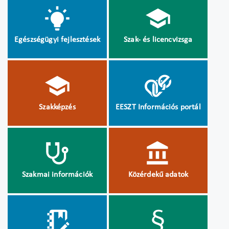
Egészségügyi fejlesztések
Szak- és licencvizsga
Szakképzés
EESZT Információs portál
Szakmai információk
Közérdekű adatok