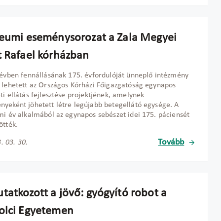
leumi eseménysorozat a Zala Megyei
t Rafael kórházban
 évben fennállásának 175. évfordulóját ünneplő intézmény
 lehetett az Országos Kórházi Főigazgatóság egynapos
ti ellátás fejlesztése projektjének, amelynek
yeként jöhetett létre legújabb betegellátó egysége. A
mi év alkalmából az egynapos sebészet idei 175. páciensét
ötték.
Tovább
. 03. 30.
tatkozott a jövő: gyógyító robot a
olci Egyetemen