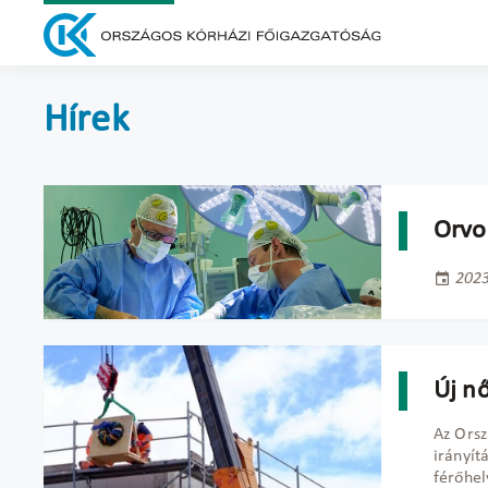
Hírek
Orvo
2023
Új n
Az Orsz
irányít
férőhe