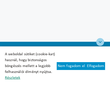
A weboldal sütiket (cookie-kat)
használ, hogy biztonságos
böngészés mellett a legjobb
Nem fogadom el
Elfogadom
Felhasználási feltételek
felhasználói élményt nyújtsa.
Cookie nyilatkozat
Részletek
Adatkezelési tájékoztató
Oldaltérkép
Közadatkereső