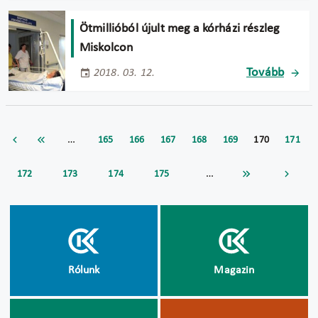
Ötmillióból újult meg a kórházi részleg
Miskolcon
Tovább
2018. 03. 12.
…
165
166
167
168
169
170
171
…
172
173
174
175
Rólunk
Magazin