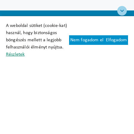
A weboldal sütiket (cookie-kat)
használ, hogy biztonságos
böngészés mellett a legjobb
Nem fogadom el
Elfogadom
Felhasználási feltételek
felhasználói élményt nyújtsa.
Cookie nyilatkozat
Részletek
Adatkezelési tájékoztató
Oldaltérkép
Közadatkereső
Akadálymentesítési nyilatkozat
Impresszum