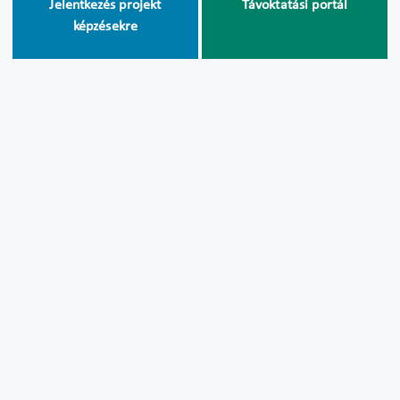
Jelentkezés projekt
Távoktatási portál
képzésekre