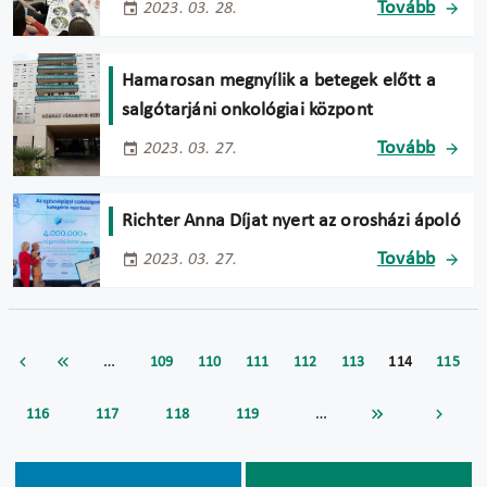
Tovább
2023. 03. 28.
Hamarosan megnyílik a betegek előtt a
salgótarjáni onkológiai központ
Tovább
2023. 03. 27.
Richter Anna Díjat nyert az orosházi ápoló
Tovább
2023. 03. 27.
…
109
110
111
112
113
114
115
…
116
117
118
119