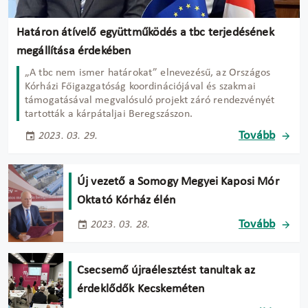
Határon átívelő együttműködés a tbc terjedésének
megállítása érdekében
„A tbc nem ismer határokat” elnevezésű, az Országos
Kórházi Főigazgatóság koordinációjával és szakmai
támogatásával megvalósuló projekt záró rendezvényét
tartották a kárpátaljai Beregszászon.
Tovább
2023. 03. 29.
Új vezető a Somogy Megyei Kaposi Mór
Oktató Kórház élén
Tovább
2023. 03. 28.
Csecsemő újraélesztést tanultak az
érdeklődők Kecskeméten