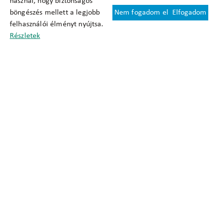
használ, hogy biztonságos
böngészés mellett a legjobb
Nem fogadom el
Elfogadom
Felhasználási feltételek
felhasználói élményt nyújtsa.
Cookie nyilatkozat
Részletek
Adatkezelési tájékoztató
Oldaltérkép
Közadatkereső
Akadálymentesítési nyilatkozat
Impresszum
okfo@okfo.gov.hu
+361 356 1522