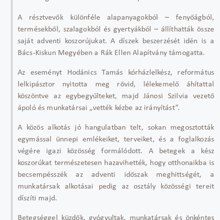
A résztvev
ők k
ülönféle alapanyagokból
– feny
ő
ágból,
termésekb
ől, szalagokb
ól és gyertyákból
–
állíthatták össze
saját adventi koszorújukat. A díszek beszerzését idén is a
Bács-Kiskun Megyében a Rák Ellen Alapítvány támogatta.
Az eseményt Hodánics Tamás kórházlelkész, református
lelkipásztor nyitotta meg rövid, lélekemel
ő
áhítattal
köszöntve az egybegy
űlteket, majd J
ánosi Szilvia vezet
ő
ápoló és munkatársai
„vett
ék kézbe az irányítást”.
A közös alkotás jó hangulatban telt, sokan megosztották
egymással ünnepi emlékeiket, terveiket, és a foglalkozás
végére igazi közösség formálódott. A betegek a kész
koszorúkat természetesen hazavihették, hogy otthonaikba is
becsempésszék az adventi id
őszak meghitts
égét, a
munkatársak alkotásai pedig az osztály közösségi tereit
díszíti majd.
Betegséggel küzd
ők, gy
ógyultak, munkatársak és önkéntes