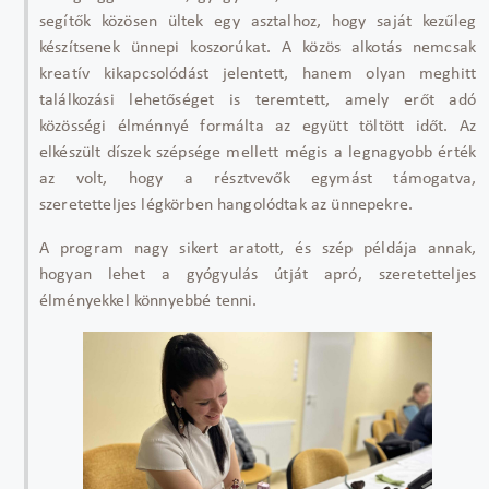
segít
ők k
özösen ültek egy asztalhoz, hogy saját kez
űleg
k
észítsenek ünnepi koszorúkat. A közös alkotás nemcsak
kreatív kikapcsolódást jelentett, hanem olyan meghitt
találkozási lehet
ős
éget is teremtett, amely er
őt ad
ó
közösségi élménnyé formálta az együtt töltött id
őt. Az
elk
észült díszek szépsége mellett mégis a legnagyobb érték
az volt, hogy a résztvev
ők egym
ást támogatva,
szeretetteljes légkörben hangolódtak az ünnepekre.
A program nagy sikert aratott, és szép példája annak,
hogyan lehet a gyógyulás útját apró, szeretetteljes
élményekkel könnyebbé tenni.