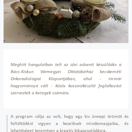
Meghitt hangulatban telt az idei adventi készül
őd
és a
Bács-Kiskun Vármegyei Oktatókórház kecskeméti
Onkoradiológiai Központjában, ahol - immár
hagyománnyá vált - közös koszorúkészít
ő foglalkoz
ást
szerveztek a betegek számára.
A program célja az volt, hogy egy kis ünnepi örömöt és
feltölt
őd
ést vigyen a kezelések mindennapjaiba, és
lehet
ős
éget teremtsen a kreatív kikapcsolódásra.