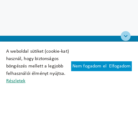
A weboldal sütiket (cookie-kat)
használ, hogy biztonságos
böngészés mellett a legjobb
Nem fogadom el
Elfogadom
Felhasználási feltételek
felhasználói élményt nyújtsa.
Cookie nyilatkozat
Részletek
Adatkezelési tájékoztató
Oldaltérkép
Közadatkereső