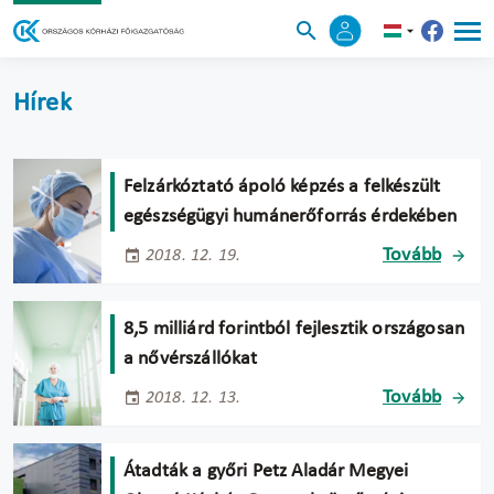
Hírek
Felzárkóztató ápoló képzés a felkészült
egészségügyi humánerőforrás érdekében
Tovább
2018. 12. 19.
8,5 milliárd forintból fejlesztik országosan
a nővérszállókat
Tovább
2018. 12. 13.
Átadták a győri Petz Aladár Megyei