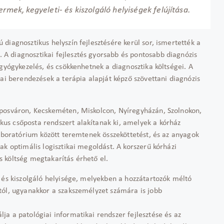
rmek, kegyeleti- és kiszolgáló helyiségek felújítása.
diagnosztikus helyszín fejlesztésére kerül sor, ismertették a
A diagnosztikai fejlesztés gyorsabb és pontosabb diagnózis
 gyógykezelés, és csökkenhetnek a diagnosztika költségei. A
iai berendezések a terápia alapját képző szövettani diagnózis
aposváron, Kecskeméten, Miskolcon, Nyíregyházán, Szolnokon,
us csőposta rendszert alakítanak ki, amelyek a kórház
laboratórium között teremtenek összeköttetést, és az anyagok
ak optimális logisztikai megoldást. A korszerű kórházi
 költség megtakarítás érhető el.
 és kiszolgáló helyisége, melyekben a hozzátartozók méltó
tól, ugyanakkor a szakszemélyzet számára is jobb
a a patológiai informatikai rendszer fejlesztése és az