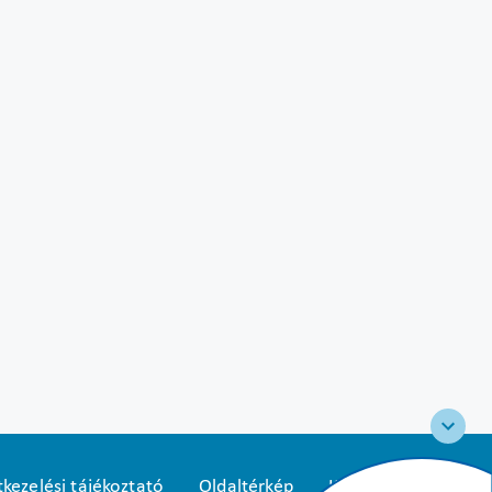
kezelési tájékoztató
Oldaltérkép
Közadatkereső