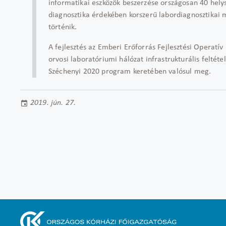
informatikai eszközök beszerzése országosan 40 hely
diagnosztika érdekében korszerű labordiagnosztikai 
történik.
A fejlesztés az Emberi Erőforrás Fejlesztési Operat
orvosi laboratóriumi hálózat infrastrukturális feltéte
Széchenyi 2020 program keretében valósul meg.
2019. jún. 27.