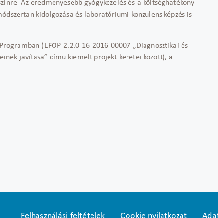
színre. Az eredményesebb gyógykezelés és a költséghatékony
módszertan kidolgozása és laboratóriumi konzulens képzés is
ív Programban (EFOP-2.2.0-16-2016-00007 „Diagnosztikai és
leinek javítása” című kiemelt projekt keretei között), a
Felhasználási feltételek
Cookie nyilatkozat
Adat