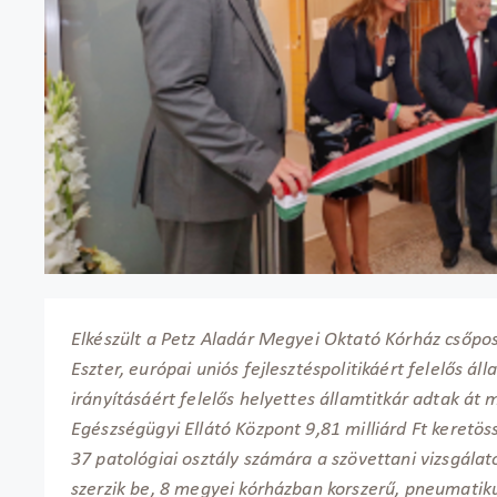
Elkészült a Petz Aladár Megyei Oktató Kórház csőpos
Eszter, európai uniós fejlesztéspolitikáért felelős á
irányításáért felelős helyettes államtitkár adtak át
Egészségügyi Ellátó Központ 9,81 milliárd Ft keretö
37 patológiai osztály számára a szövettani vizsgála
szerzik be, 8 megyei kórházban korszerű, pneumatiku