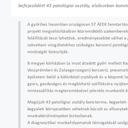
befejeződött 43 patológiai osztály, elsősorban boncte
A győrihez hasonlóan országosan 57 ÁEEK fenntartású 
projekt megvalósításában közreműködő szakemberek. 
felállítását teszi lehetővé, eredményesebbé válhat a
szövettani vizsgálatokhoz szükséges korszerű patológ
minőségét biztosítják.
8 megyei kórházban (a most átadott győri mellett K
Veszprémben és Zalaegerszegen) korszerű, pneumatik
épületein belül a különböző osztályok és a központi 
gyors, gazdaságos és megbízható szállítására nyújtan
mintaszállítás megteremtésével jelentős munkaidő és
Megújult 43 patológiai osztály boncterme, kegyeleti-
kegyeleti környezetben vehetnek búcsút az elhunytak
munkakörülményeket biztosítanak.
A diagnosztikai munkafolyamatok támogatását szolgálj