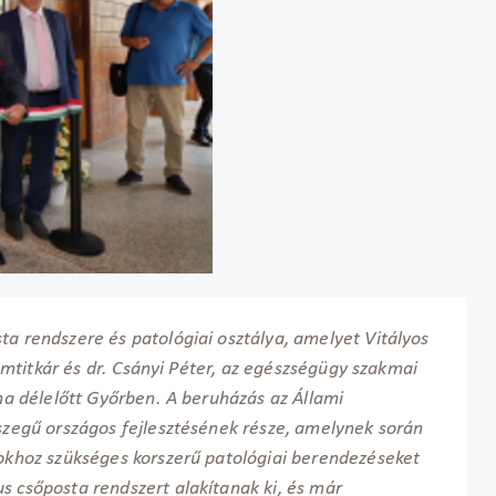
ta rendszere és patológiai osztálya, amelyet Vitályos
llamtitkár és dr. Csányi Péter, az egészségügy szakmai
 ma délelőtt Győrben. A beruházás az Állami
sszegű országos fejlesztésének része, amelynek során
tokhoz szükséges korszerű patológiai berendezéseket
s csőposta rendszert alakítanak ki, és már